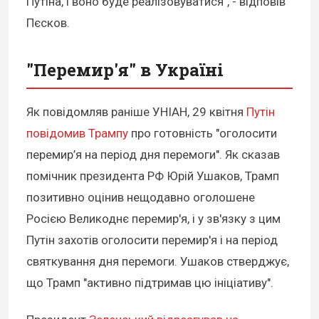
Путіна, і воно буде реалізовуватися", - відповів
Пєсков.
"Перемир'я" в Україні
Як повідомляв раніше УНІАН, 29 квітня
Путін
повідомив Трампу
про готовність "оголосити
перемир’я на період дня перемоги". Як сказав
помічник президента РФ Юрій Ушаков, Трамп
позитивно оцінив нещодавно оголошене
Росією Великоднє перемир'я, і у зв'язку з цим
Путін захотів оголосити перемир'я і на період
святкування дня перемоги. Ушаков стверджує,
що Трамп "активно підтримав цю ініціативу".