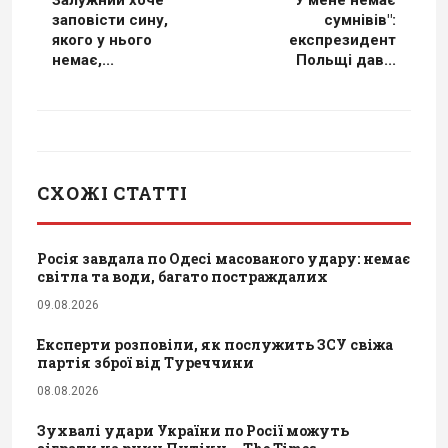
Залужний хоче
"У мене немає
заповісти сину,
сумнівів":
якого у нього
експрезидент
немає,...
Польщі дав...
СХОЖІ СТАТТІ
Росія завдала по Одесі масованого удару: немає
світла та води, багато постраждалих
09.08.2026
Експерти розповіли, як послужить ЗСУ свіжа
партія зброї від Туреччини
08.08.2026
Зухвалі удари України по Росії можуть