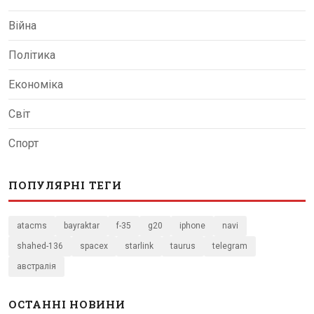
Війна
Політика
Економіка
Світ
Спорт
ПОПУЛЯРНІ ТЕГИ
atacms
bayraktar
f-35
g20
iphone
navi
shahed-136
spacex
starlink
taurus
telegram
австралія
ОСТАННІ НОВИНИ