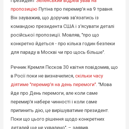
Президент
Зеленський відреагував на
пропозицію
Путіна про перемир’я на 9 травня.
Він зауважив, що доручив зв’язатись із
командою президента США і з'ясувати деталі
російської пропозиції. Мовляв, "про що
конкретно йдеться - про кілька годин безпеки
для параду в Москві чи про щось більше".
Речник Кремля Пєсков 30 квітня повідомив, що
в Росії поки не визначилися,
скільки часу
діятиме "перемир'я на день перемоги"
. "Мова
йде про День перемоги, але коли саме
перемир'я набере чинності і коли саме
припинить дію, це вирішуватиме президент.
Поки що цього рішення щодо конкретних
деталей ще не ухвалено", – заявив