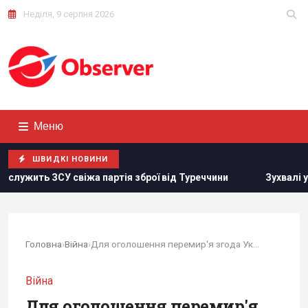
Неділя, 9 серпня 2026
Меню
ШВИДКІ НОВИНИ
а партія зброї від Туреччини
Зухвалі удари України по Ро
Головна
›
Війна
›
Для оголошення перемир'я згода України не...
Війна
Для оголошення перемир'я