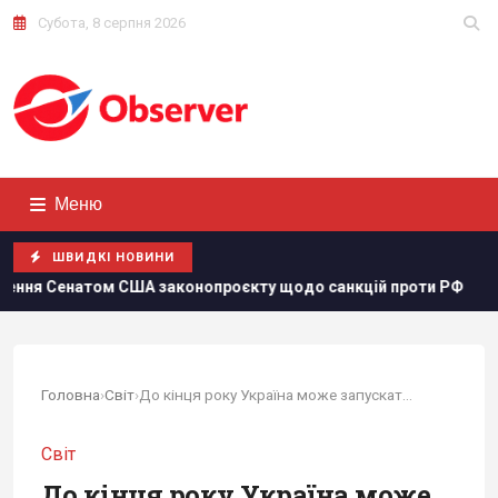
Субота, 8 серпня 2026
Меню
ШВИДКІ НОВИНИ
А законопроєкту щодо санкцій проти РФ
Росія збираєтьс
Головна
›
Світ
›
До кінця року Україна може запускати по РФ до...
Світ
До кінця року Україна може