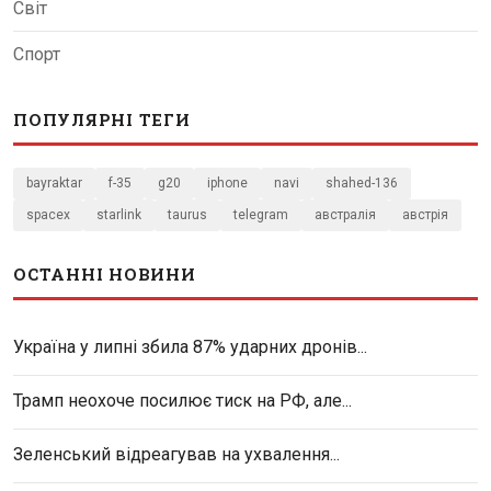
Світ
Спорт
ПОПУЛЯРНІ ТЕГИ
bayraktar
f-35
g20
iphone
navi
shahed-136
spacex
starlink
taurus
telegram
австралія
австрія
ОСТАННІ НОВИНИ
Україна у липні збила 87% ударних дронів...
Трамп неохоче посилює тиск на РФ, але...
Зеленський відреагував на ухвалення...