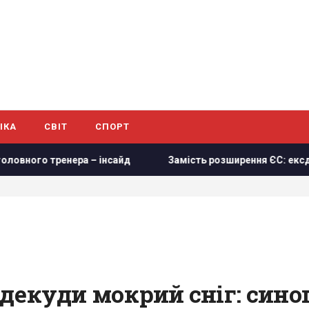
ІКА
СВІТ
СПОРТ
а – інсайд
Замість розширення ЄС: ексдепутат британс
одекуди мокрий сніг: син