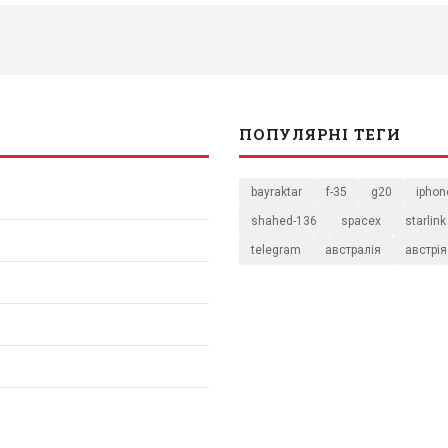
ПОПУЛЯРНІ ТЕГИ
bayraktar
f-35
g20
iphon
shahed-136
spacex
starlink
telegram
австралія
австрія