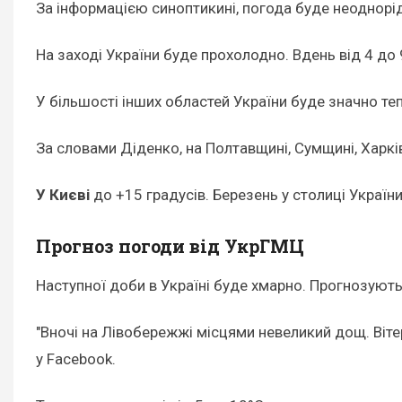
За інформацією синоптикині, погода буде неоднорі
На заході України буде прохолодно. Вдень від 4 до 9
У більшості інших областей України буде значно тепл
За словами Діденко, на Полтавщині, Сумщині, Харк
У Києві
до +15 градусів. Березень у столиці Украї
Прогноз погоди від УкрГМЦ
Наступної доби в Україні буде хмарно. Прогнозують
"Вночі на Лівобережжі місцями невеликий дощ. Вітер 
у Facebook.