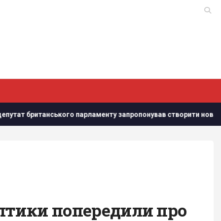
ького парламенту запропонував створити новий союз
Моб
оптики попередили про