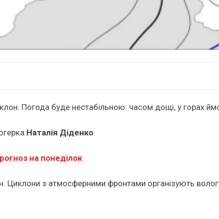
клон. Погода буде нестабільною: часом дощі, у горах ймо
логерка
Наталія Діденко
.
рогноз на понеділок
лон. Циклони з атмосферними фронтами організують вологу