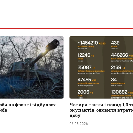
би на фронті відбулося
Чотири танки і понад 1,3 т
боїв
окупантів: оновили втрати
добу
06.08.2026