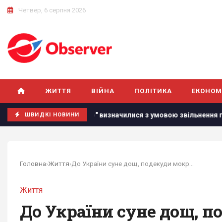
Четвер, 6 серпня 2026
ЖИТТЯ
ВІЙНА
ПОЛІТИКА
ЕКОНОМ
У "Динамо" визначилися з умовою звільнення головного тренер
ШВИДКІ НОВИНИ
Головна
›
Життя
›
До України суне дощ, подекуди мокрий сніг:...
Життя
До України суне дощ, п