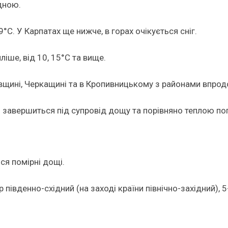
дною.
°C. У Карпатах ще нижче, в горах очікується сніг.
іше, від 10, 15°C та вище.
івщині, Черкащині та в Кропивницькому з районами впро
ни завершиться під супровід дощу та порівняно теплою п
ся помірні дощі.
південно-східний (на заході країни північно-західний), 5-