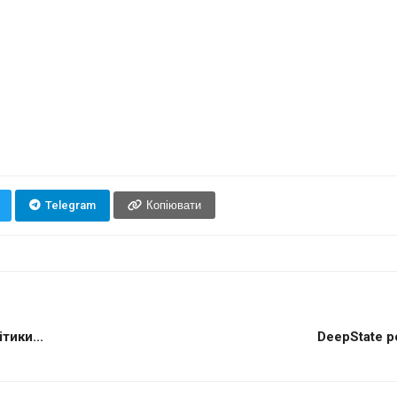
Telegram
Копіювати
тики...
DeepState 