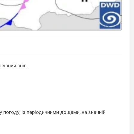
вірний сніг.
 погоду, із періодичними дощами, на значній