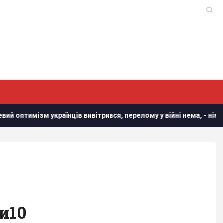
ців вивітрився, перелому у війні нема, - німецький оглядач
и10