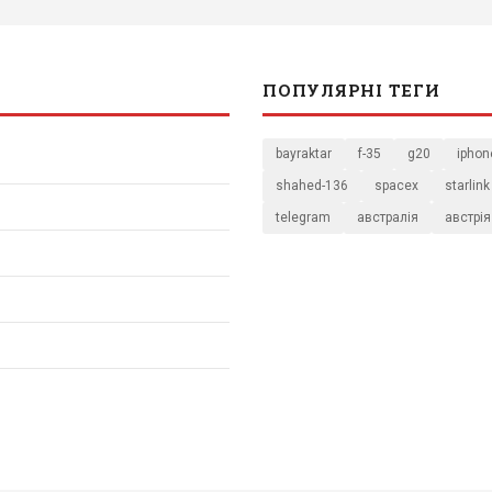
ПОПУЛЯРНІ ТЕГИ
bayraktar
f-35
g20
iphon
shahed-136
spacex
starlink
telegram
австралія
австрія