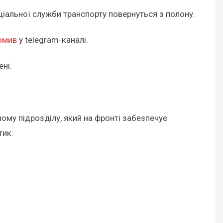
еціальної служби транспорту повернуться з полону.
омив
у telegram-каналі.
ені.
ому підрозділу, який на фронті забезпечує
тик.