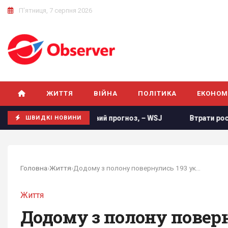
П'ятниця, 7 серпня 2026
ЖИТТЯ
ВІЙНА
ПОЛІТИКА
ЕКОНОМ
ала новий прогноз, – WSJ
Втрати росіян в Україні сягнул
ШВИДКІ НОВИНИ
Головна
›
Життя
›
Додому з полону повернулись 193 українські воїни10
Життя
Додому з полону поверн