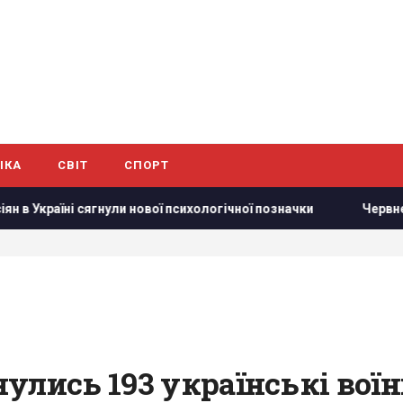
ІКА
СВІТ
СПОРТ
и нової психологічної позначки
Червневий оптимізм україн
улись 193 українські воїн