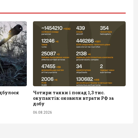
ідбулося
Чотири танки і понад 1,3 тис.
окупантів: оновили втрати РФ за
добу
06.08.2026