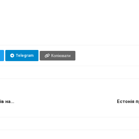
Telegram
Копіювати
 на...
Естонія 