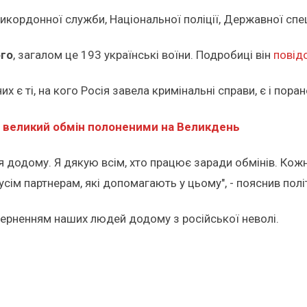
рикордонної служби, Національної поліції, Державної сп
го
, загалом це 193 українські воїни. Подробиці він
повід
х є ті, на кого Росія завела кримінальні справи, є і поран
 великий обмін полоненими на Великдень
 додому. Я дякую всім, хто працює заради обмінів. Кожн
сім партнерам, які допомагають у цьому", - пояснив полі
ерненням наших людей додому з російської неволі.