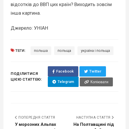
відсотків до ВВП цих країн? Виходить зовсім
інша картина.
Джерело: УНІАН
ТЕГИ:
польша
польща
україна і польща
Facebook
Twitter
ПОДІЛИТИСЯ
ЦІЄЮ СТАТТЕЮ:
Telegram
Копіювати
ПОПЕРЕДНЯ СТАТТЯ
НАСТУПНА СТАТТЯ
У морозних Альпах
На Полтавщині під