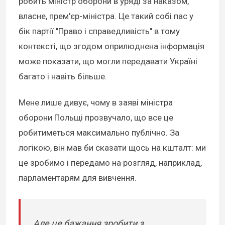
робить міністр оборони в уряді за наказом,
власне, прем'єр-міністра. Це такий собі пас у
бік партії "Право і справедливість" в тому
контексті, що згодом оприлюднена інформація
може показати, що могли передавати Україні
багато і навіть більше.
Мене лише дивує, чому в заяві міністра
оборони Польщі прозвучало, що все це
робитиметься максимально публічно. За
логікою, він мав би сказати щось на кшталт: ми
це зробимо і передамо на розгляд, наприклад,
парламентарям для вивчення.
Але це бажання зробити з