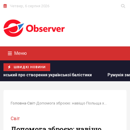
Четвер, 6 серпня 2026
Меню
ШВИДКІ НОВИНИ
ення української балістики
Румунія змінює течію Дунаю: 
Головна
›
Світ
›
Допомога зброєю: навіщо Польща хоче...
Світ
Допомога зброєю: навіщо