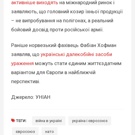
активніше виходять
на міжнародний ринок і
заявляють, що головний козир їхньої продукції
– не випробування на полігонах, а реальний
бойовий досвід проти російської армії.
Раніше норвезький фахівець Фабіан Хофман
заявляв, що
українські далекобійні засоби
ураження
можуть стати єдиним життєздатним
варіантом для Європи в найближчій
перспективі.
Джерело: УНІАН
ТЕГИ:
війна в україні
україна і євросоюз
євросоюз
нато