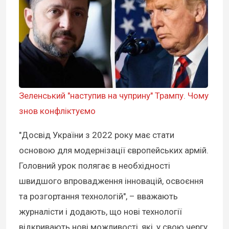
Зеленський "наступив на чуприну" Трампу. Чому
знов конфліктуємо
"Досвід України з 2022 року має стати
основою для модернізації європейських армій.
Головний урок полягає в необхідності
швидшого впровадження інновацій, освоєння
та розгортання технологій", – вважають
журналісти і додають, що нові технології
відкривають нові можливості, які, у свою чергу,