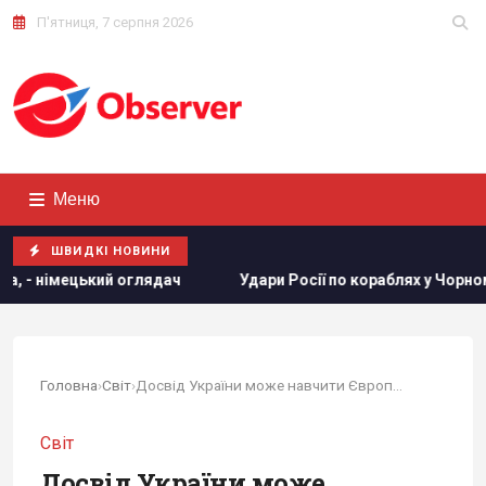
П'ятниця, 7 серпня 2026
Меню
ШВИДКІ НОВИНИ
 Росії по кораблях у Чорному морі: у FP розкрили наслідки
Головна
›
Світ
›
Досвід України може навчити Європу захиститися...
Світ
Досвід України може