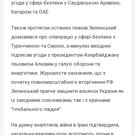
угоди у сфері безпеки з Саудівською Аравією,
Катаром та ОАЕ.
Також протягом останніх тижнів Зеленський
домовився про співпрацю у сфері безпеки з
Туреччиною та Сирією, а минулих вихідних
підписав угоди з президентом Азербайджану
Ільхамом Алієвим у галузі оборони та
енергетики. Журналісти зазначили, що з
початку повномасштабного вторгнення РФ
Зеленський прагне зміцнити альянси України як
із західними союзниками, так і з країнами
"глобального півдня".
На думку аналітиків, війна в Ірані підтвердила,
наскільки важливу роль відіграють дрони в