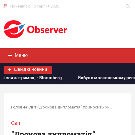
Понеділок, 10 серпня 2026
Меню
ШВИДКІ НОВИНИ
g
Вибух в московському ресторані: ЗМІ дізналися нові дан
Головна
›
Світ
›
"Дронова дипломатія" приносить Україні цінних...
Світ
"Дронова дипломатія"