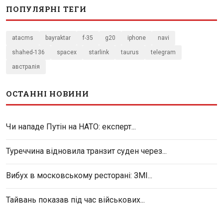
ПОПУЛЯРНІ ТЕГИ
atacms
bayraktar
f-35
g20
iphone
navi
shahed-136
spacex
starlink
taurus
telegram
австралія
ОСТАННІ НОВИНИ
Чи нападе Путін на НАТО: експерт...
Туреччина відновила транзит суден через...
Вибух в московському ресторані: ЗМІ...
Тайвань показав під час військових...