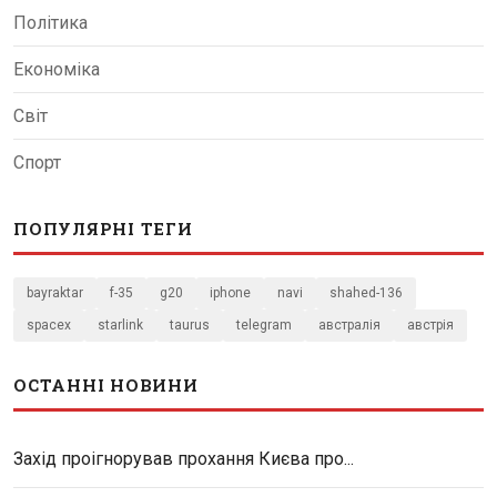
Політика
Економіка
Світ
Спорт
ПОПУЛЯРНІ ТЕГИ
bayraktar
f-35
g20
iphone
navi
shahed-136
spacex
starlink
taurus
telegram
австралія
австрія
ОСТАННІ НОВИНИ
Захід проігнорував прохання Києва про...