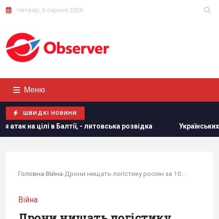
Четвер, 6 серпня 2026
Меню
ШВИДКІ НОВИНИ
ї, - литовська розвідка
Українських чоловіків позбавили
Головна
›
Війна
›
Дрони нищать логістику росіян за 100 км від...
Війна
Дрони нищать логістику