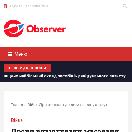
Субота, 8 серпня 2026
Меню
ШВИДКІ НОВИНИ
клад засобів індивідуального захисту
США зробили невт
Головна
›
Війна
›
Дрони влаштували масовану атаку на Москву: є ураження
Війна
Дрони влаштували масовану