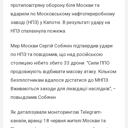
протиповітряну оборону біля Москви та
вдарили по Московському нафтопереробному
заводі (НПЗ) у Капотні. В результаті удару на
НПЗ спалахнула пожежа.
Мер Москви Сергій Собянін підтвердив удари
по НПЗ та повідомив, що над російською
столицею нібито збито 33 дрони. "Сили ППО
продовжують відбивати масову атаку. Кільком
безпілотникам вдалося дістатися до МНПЗ.
Вживаються заходи для ліквідації наслідків", –
повыдомив Собянін.
Як деталізували моніторингові Telegram-
канали, вранці 18 червня жителі Москви та