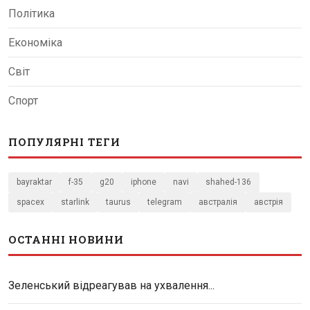
Політика
Економіка
Світ
Спорт
ПОПУЛЯРНІ ТЕГИ
bayraktar
f-35
g20
iphone
navi
shahed-136
spacex
starlink
taurus
telegram
австралія
австрія
ОСТАННІ НОВИНИ
Зеленський відреагував на ухвалення...