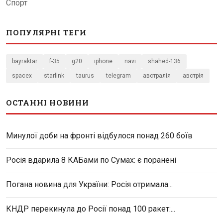
Спорт
ПОПУЛЯРНІ ТЕГИ
bayraktar
f-35
g20
iphone
navi
shahed-136
spacex
starlink
taurus
telegram
австралія
австрія
ОСТАННІ НОВИНИ
Минулої доби на фронті відбулося понад 260 боїв
Росія вдарила 8 КАБами по Сумах: є поранені
Погана новина для України: Росія отримала...
КНДР перекинула до Росії понад 100 ракет:...