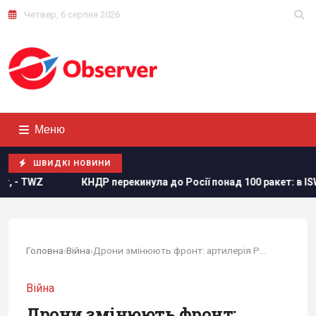
Четвер, 6 серпня 2026
Меню
ШВИДКІ НОВИНИ
НДР перекинула до Росії понад 100 ракет: в ISW пояснили, чим ц
Головна
›
Війна
›
Дрони змінюють фронт: артилерія РФ на...
Війна
Дрони змінюють фронт: