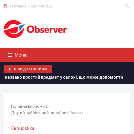
П'ятниця, 7 серпня 2026
Меню
ШВИДКІ НОВИНИ
тий предмет у салоні, що може допомогти
"Нам самим пот
Головна
›
Економіка
›
Другий найбільший виробник бензину в Росії...
Економіка