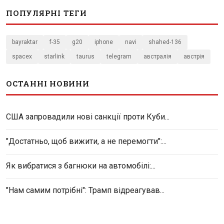
ПОПУЛЯРНІ ТЕГИ
bayraktar
f-35
g20
iphone
navi
shahed-136
spacex
starlink
taurus
telegram
австралія
австрія
ОСТАННІ НОВИНИ
США запровадили нові санкції проти Куби...
"Достатньо, щоб вижити, а не перемогти":...
Як вибратися з багнюки на автомобілі:...
"Нам самим потрібні": Трамп відреагував...