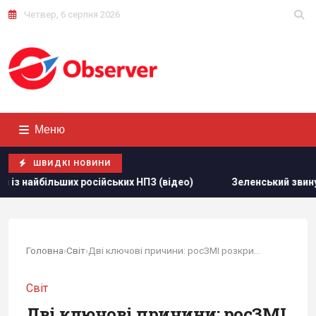
Четвер, 6 серпня 2026
Меню
ШВИДКІ НОВИНИ
х НПЗ (відео)
Зеленський звинуватив партнерів у "жахлив
Головна
›
Світ
›
Дві ключові причини: росЗМІ розкрили, як і...
Світ
Дві ключові причини: росЗМІ