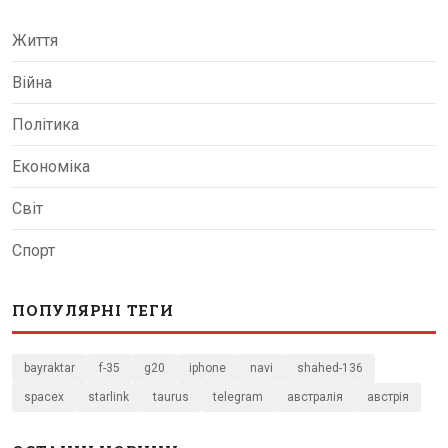
Життя
Війна
Політика
Економіка
Світ
Спорт
ПОПУЛЯРНІ ТЕГИ
bayraktar
f-35
g20
iphone
navi
shahed-136
spacex
starlink
taurus
telegram
австралія
австрія