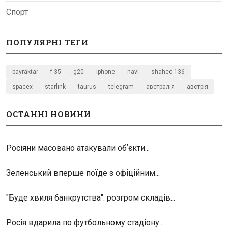
Спорт
ПОПУЛЯРНІ ТЕГИ
bayraktar
f-35
g20
iphone
navi
shahed-136
spacex
starlink
taurus
telegram
австралія
австрія
ОСТАННІ НОВИНИ
Росіяни масовано атакували обʼєкти...
Зеленський вперше поїде з офіційним...
"Буде хвиля банкрутства": розгром складів...
Росія вдарила по футбольному стадіону...