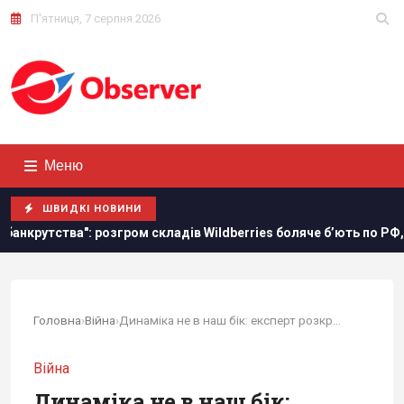
П'ятниця, 7 серпня 2026
Меню
ШВИДКІ НОВИНИ
розгром складів Wildberries боляче бʼють по РФ, - Die Welt
Головна
›
Війна
›
Динаміка не в наш бік: експерт розкрив, коли...
Війна
Динаміка не в наш бік: