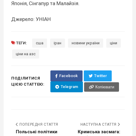
Японія, Сінгапур та Малайзія.
Джерело: УНІАН
ТЕГИ:
сша
іран
новини україни
ціни
ціни на азс
Facebook
Twitter
ПОДІЛИТИСЯ
ЦІЄЮ СТАТТЕЮ:
Telegram
Копіювати
ПОПЕРЕДНЯ СТАТТЯ
НАСТУПНА СТАТТЯ
Польські політики
Кримська засмага: