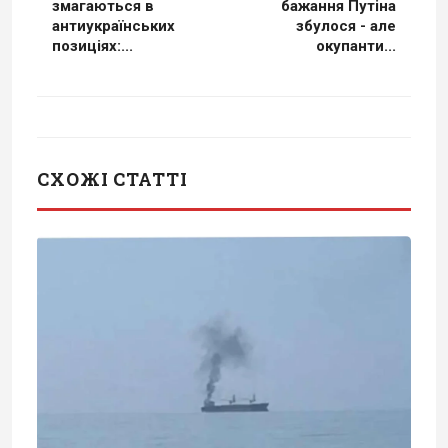
змагаються в
бажання Путіна
антиукраїнських
збулося - але
позиціях:...
окупанти...
СХОЖІ СТАТТІ