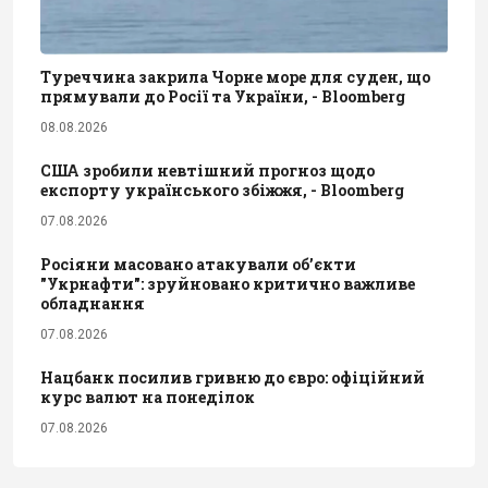
Туреччина закрила Чорне море для суден, що
прямували до Росії та України, - Bloomberg
08.08.2026
США зробили невтішний прогноз щодо
експорту українського збіжжя, - Bloomberg
07.08.2026
Росіяни масовано атакували обʼєкти
"Укрнафти": зруйновано критично важливе
обладнання
07.08.2026
Нацбанк посилив гривню до євро: офіційний
курс валют на понеділок
07.08.2026