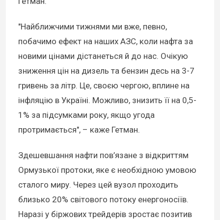
Гетман.
"Найближчими тижнями ми вже, певно,
побачимо ефект на наших АЗС, коли нафта за
новими цінами дістанеться й до нас. Очікую
зниження цін на дизель та бензин десь на 3-7
гривень за літр. Це, своєю чергою, вплине на
інфляцію в Україні. Можливо, знизить її на 0,5-
1% за підсумками року, якщо угода
протримається", – каже Гетман.
Здешевшання нафти пов’язане з відкриттям
Ормузької протоки, яке є необхідною умовою
сталого миру. Через цей вузол проходить
близько 20% світового потоку енергоносіїв.
Наразі у біржових трейдерів зростає позитив