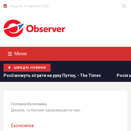
Неділя, 9 серпня 2026
Меню
ШВИДКІ НОВИНИ
уть зіграти на руку Путіну, - The Times
Росія може засто
Головна
›
Економіка
›
Дизель та бензин здешевшають незабаром: яких...
Економіка