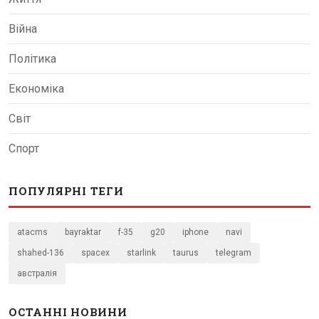
Війна
Політика
Економіка
Світ
Спорт
ПОПУЛЯРНІ ТЕГИ
atacms
bayraktar
f-35
g20
iphone
navi
shahed-136
spacex
starlink
taurus
telegram
австралія
ОСТАННІ НОВИНИ