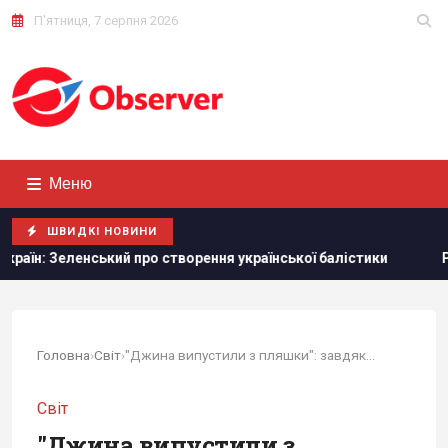
П'ятниця, 7 серпня 2026
Меню
ШВИДКІ НОВИНИ
ий про створення української балістики
Румунія змінює те
Головна
›
Світ
›
"Джина випустили з пляшки": завдяки Трампу,...
Світ
"Джина випустили з