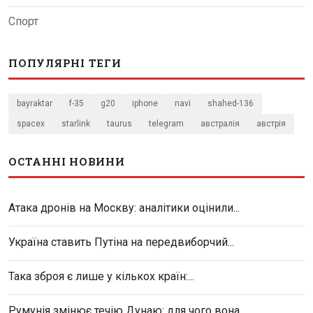
Спорт
ПОПУЛЯРНІ ТЕГИ
bayraktar
f-35
g20
iphone
navi
shahed-136
spacex
starlink
taurus
telegram
австралія
австрія
ОСТАННІ НОВИНИ
Атака дронів на Москву: аналітики оцінили...
Україна ставить Путіна на передвиборчий...
Така зброя є лише у кількох країн:...
Румунія змінює течію Дунаю: для чого вона...