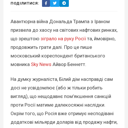
ПОДІЛИТИСЯ:
Авантюрна війна Дональда Трампа з Іраном
призвела до хаосу на світових нафтових ринках,
що зрештою
зіграло на руку Росії
та, ймовірно,
продовжить грати далі. Про це пише
московський кореспондент британського
мовника
Sky News
Айвор Беннетт.
На думку журналіста, Білий дім насправді сам
досі не усвідомлює (або ж тільки робить
вигляд), що нещодавнє пом’якшення санкцій
проти Росії матиме далекосяжні наслідки.
Окрім того, що Росія вже отримує несподівані
додаткові мільярди доларів від продажу нафти,