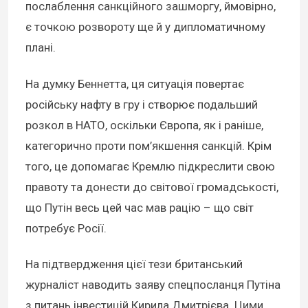
послаблення санкційного зашморгу, ймовірно,
є точкою розвороту ще й у дипломатичному
плані.
На думку Беннетта, ця ситуація повертає
російську нафту в гру і створює подальший
розкол в НАТО, оскільки Європа, як і раніше,
категорично проти пом’якшення санкцій. Крім
того, це допомагає Кремлю підкреслити свою
правоту та донести до світової громадськості,
що Путін весь цей час мав рацію – що світ
потребує Росії.
На підтвердження цієї тези британський
журналіст наводить заяву спецпосланця Путіна
з питань інвестицій Кирила Дмитрієва. Цими