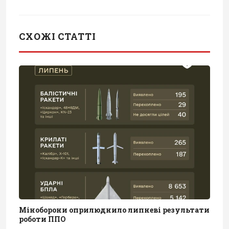
СХОЖІ СТАТТІ
Міноборони оприлюднило липневі результати
роботи ППО