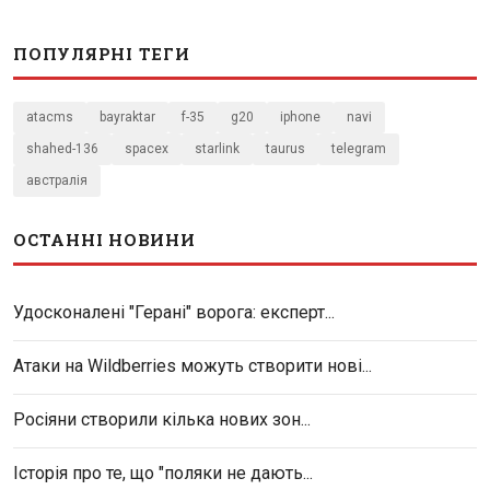
ПОПУЛЯРНІ ТЕГИ
atacms
bayraktar
f-35
g20
iphone
navi
shahed-136
spacex
starlink
taurus
telegram
австралія
ОСТАННІ НОВИНИ
Удосконалені "Герані" ворога: експерт...
Атаки на Wildberries можуть створити нові...
Росіяни створили кілька нових зон...
Історія про те, що "поляки не дають...