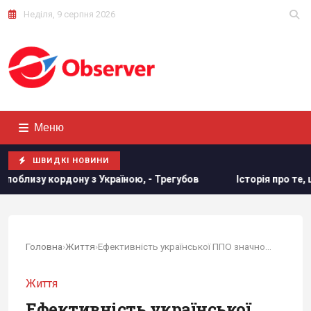
Неділя, 9 серпня 2026
Меню
ШВИДКІ НОВИНИ
, - Трегубов
Історія про те, що "поляки не дають Україні
Головна
›
Життя
›
Ефективність української ППО значно зросла:...
Життя
Ефективність української