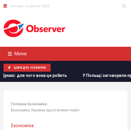
Четвер, 6 серпня 2026
Меню
ШВИДКІ НОВИНИ
о вона це робить
У Польщі заговорили про можливість пе
Головна
›
Економіка
›
Економіка України зростатиме повільніше, ніж...
Економіка