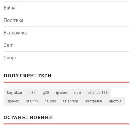
Війна
Політика
Економіка
Світ
Спорт
ПОПУЛЯРНІ ТЕГИ
bayraktar
f-35
g20
iphone
navi
shahed-136
spacex
starlink
taurus
telegram
австралія
австрія
ОСТАННІ НОВИНИ