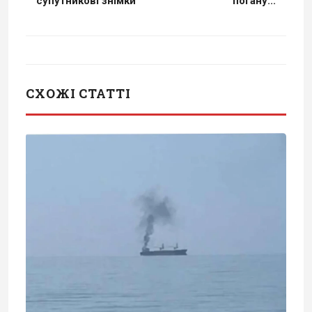
супутникові знімки
погану...
СХОЖІ СТАТТІ