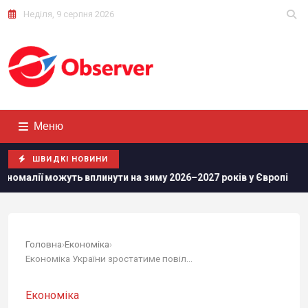
Неділя, 9 серпня 2026
Меню
ШВИДКІ НОВИНИ
ь вплинути на зиму 2026–2027 років у Європі
Росіяни прос
Головна
›
Економіка
›
Економіка України зростатиме повільно, але...
Економіка