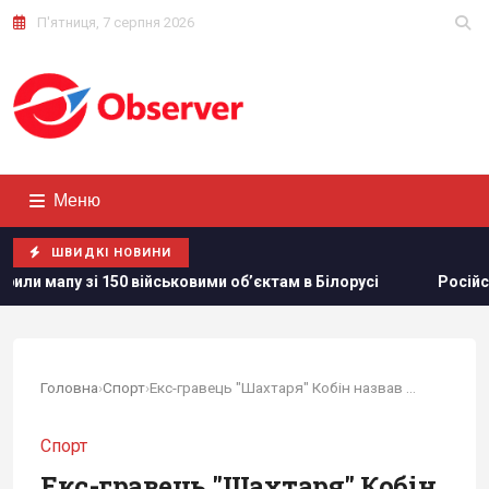
П'ятниця, 7 серпня 2026
Меню
ШВИДКІ НОВИНИ
ійськовими обʼєктам в Білорусі
Російська еліта боїться 
Головна
›
Спорт
›
Екс-гравець "Шахтаря" Кобін назвав фаворитів ЧС-2026
Спорт
Екс-гравець "Шахтаря" Кобін