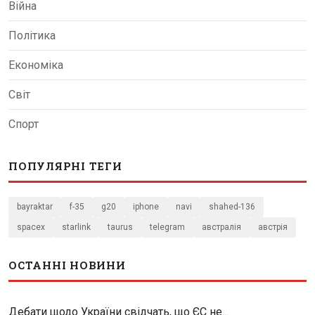
Війна
Політика
Економіка
Світ
Спорт
ПОПУЛЯРНІ ТЕГИ
bayraktar
f-35
g20
iphone
navi
shahed-136
spacex
starlink
taurus
telegram
австралія
австрія
ОСТАННІ НОВИНИ
Дебати щодо України свідчать, що ЄС не...