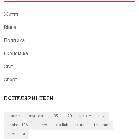
Життя
Війна
Політика
Економіка
Світ
Спорт
ПОПУЛЯРНІ ТЕГИ
atacms
bayraktar
f-35
g20
iphone
navi
shahed-136
spacex
starlink
taurus
telegram
австралія