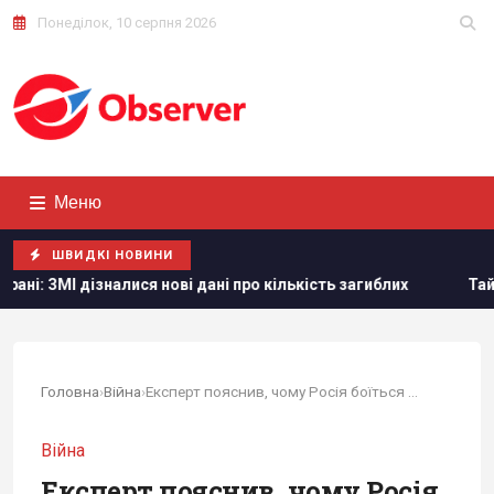
Понеділок, 10 серпня 2026
Меню
ШВИДКІ НОВИНИ
ся нові дані про кількість загиблих
Тайвань показав під 
Головна
›
Війна
›
Експерт пояснив, чому Росія боїться бити...
Війна
Експерт пояснив, чому Росія