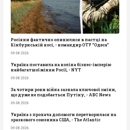
Росіяни фактично опинилися в пастці на
Кінбурнській косі, - командир ОТУ "Одеса"
09.08.2026
Україна поставила на коліна бізнес-імперію
найбагатшої жінки Росії, - NYT
09.08.2026
За чотири роки війна зазнала ключової зміни,
що дуже не подобається Путіну, - ABC News
09.08.2026
Україна з прохача допомоги перетворилася на
зразкового союзника США, - The Atlantic
09.08.2026