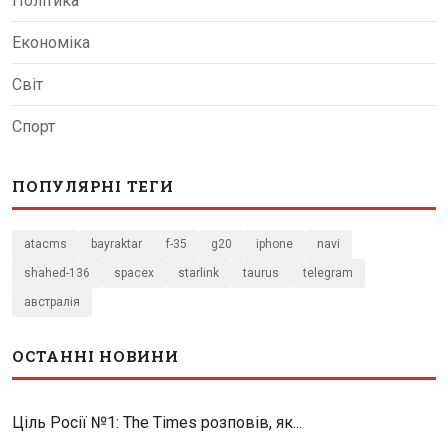
Політика
Економіка
Світ
Спорт
ПОПУЛЯРНІ ТЕГИ
atacms
bayraktar
f-35
g20
iphone
navi
shahed-136
spacex
starlink
taurus
telegram
австралія
ОСТАННІ НОВИНИ
Ціль Росії №1: The Times розповів, як...