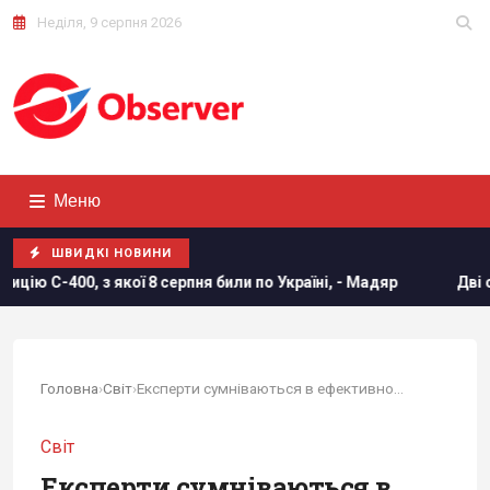
Неділя, 9 серпня 2026
Меню
ШВИДКІ НОВИНИ
серпня били по Україні, - Мадяр
Дві океанічні аномалії м
Головна
›
Світ
›
Експерти сумніваються в ефективності нової...
Світ
Експерти сумніваються в