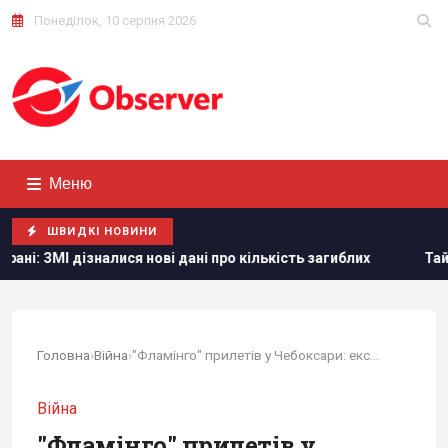
Понеділок, 10 серпня 2026
Меню
ШВИДКІ НОВИНИ
нові дані про кількість загиблих
Тайвань показав під час
Головна
›
Війна
›
"Фламінго" прилетів у Чебоксари: експерт...
Війна
"Фламінго" прилетів у