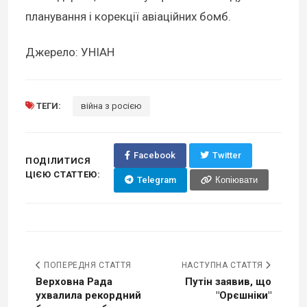
планування і корекції авіаційних бомб.
Джерело: УНІАН
ТЕГИ:
війна з росією
Facebook
Twitter
ПОДІЛИТИСЯ
ЦІЄЮ СТАТТЕЮ:
Telegram
Копіювати
ПОПЕРЕДНЯ СТАТТЯ
НАСТУПНА СТАТТЯ
Верховна Рада
Путін заявив, що
ухвалила рекордний
"Орєшніки"