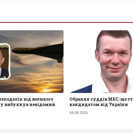
 неподалік від великого
Обрання суддів МКС: що ст
ду вибухнув невідомий
кандидатом від України
08.08.2026