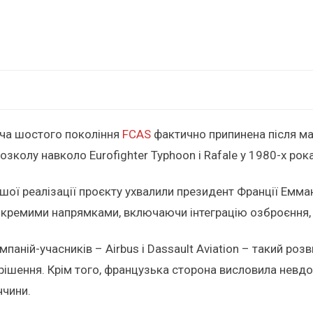
ача шостого покоління
FCAS
фактично припинена після ма
розколу навколо Eurofighter Typhoon і Rafale у 1980-х ро
шої реалізації проєкту ухвалили президент Франції Емма
кремими напрямками, включаючи інтеграцію озброєння, се
омпаній-учасників – Airbus і Dassault Aviation – такий ро
 рішення. Крім того, французька сторона висловила невд
ччини.