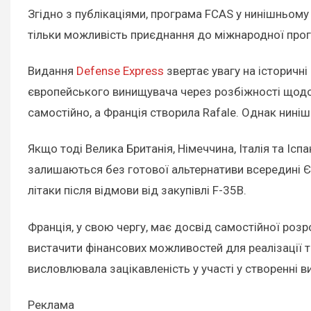
Згідно з публікаціями, програма FCAS у нинішньому 
тільки можливість приєднання до міжнародної прогр
Видання
Defense Express
звертає увагу на історичні
європейського винищувача через розбіжності щодо в
самостійно, а Франція створила Rafale. Однак ниніш
Якщо тоді Велика Британія, Німеччина, Італія та Ісп
залишаються без готової альтернативи всередині Є
літаки після відмови від закупівлі F-35B.
Франція, у свою чергу, має досвід самостійної розр
вистачити фінансових можливостей для реалізації т
висловлювала зацікавленість у участі у створенні 
Реклама