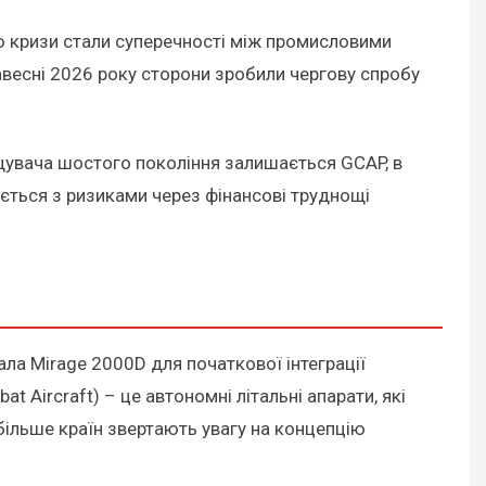
ю кризи стали суперечності між промисловими
Навесні 2026 року сторони зробили чергову спробу
щувача шостого покоління залишається GCAP, в
кається з ризиками через фінансові труднощі
ала Mirage 2000D для початкової інтеграції
t Aircraft) – це автономні літальні апарати, які
ільше країн звертають увагу на концепцію