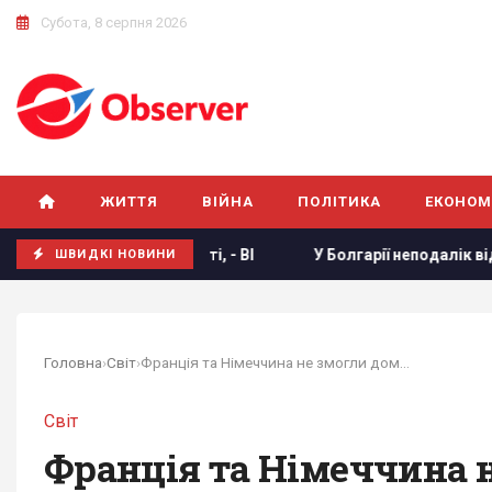
Субота, 8 серпня 2026
ЖИТТЯ
ВІЙНА
ПОЛІТИКА
ЕКОНОМ
ивання на фронті, - BI
У Болгарії неподалік від великого
ШВИДКІ НОВИНИ
Головна
›
Світ
›
Франція та Німеччина не змогли домовитися про...
Світ
Франція та Німеччина 