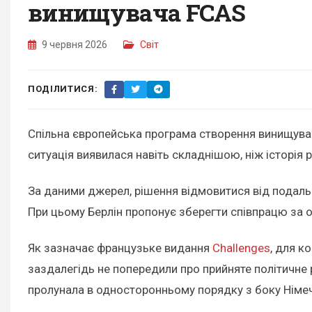
винищувача FCAS
9 червня 2026
Світ
ПОДІЛИТИСЯ:
Спільна європейська програма створення винищув
ситуація виявилася навіть складнішою, ніж історія 
За даними джерел, рішення відмовитися від подаль
При цьому Берлін пропонує зберегти співпрацю за о
Як зазначає французьке видання
Challenges
, для к
заздалегідь не попередили про прийняте політичне
пролунала в односторонньому порядку з боку Німе