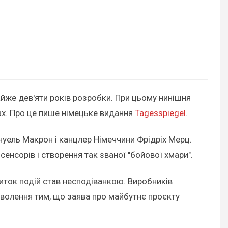
йже дев'яти років розробки. При цьому нинішня
ках. Про це пише німецьке видання
Tagesspiegel
.
нуель Макрон і канцлер Німеччини Фрідріх Мерц.
нсорів і створення так званої "бойової хмари".
звиток подій став несподіванкою. Виробників
оволення тим, що заява про майбутнє проєкту