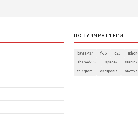
ПОПУЛЯРНІ ТЕГИ
bayraktar
f-35
g20
iphon
shahed-136
spacex
starlink
telegram
австралія
австрія