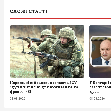
СХОЖІ СТАТТІ
Норвезькі військові навчають ЗСУ
У Болгарії
"духу вікінгів" для виживання на
газопрово
фронті, - BI
дрон
08.08.2026
08.08.2026