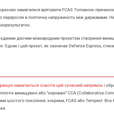
дноразово намагалися врятувати FCAS. Головною причино
пово переросли в політичну напруженість між державами. 
безрезультатно.
м, єдиним діючим міжнародним проєктом створення вини
ія. Однак і цей проєкт, як зазначає Defense Express, сти
ранція намагається освоїти цей сучасний напрямок
і обр
ілотні винищувачі або "керовані" CCA (Collaborative Comba
и шостого покоління, зокрема, FCAS або Tempest. Все б
ки.