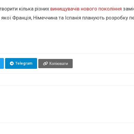
творити кілька різних
винищувачів нового покоління
замі
х якої Франція, Німеччина та Іспанія планують розробку 
Telegram
Копіювати