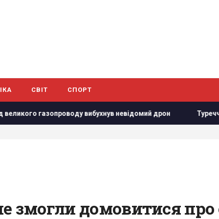
ІКА
СВІТ
СПОРТ
 газопроводу вибухнув невідомий дрон
Туреччина закрила
не змогли домовитися про