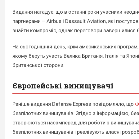
Видання нагадує, що в останні роки учасники нео
партнерами – Airbus і Dassault Aviation, які посту
знайти компроміс, однак переговори завершилися 
На сьогоднішній день, крім американських програ
якому беруть участь Велика Британія, Італія та Япон
британської сторони.
Європейські винищувачі
Раніше видання Defense Express повідомляло, що
Ф
безпілотних винищувачів. Згідно з інформацією, безп
створюються насамперед для роботи з винищувачам
безпілотних винищувачів і реалізують власні розроб