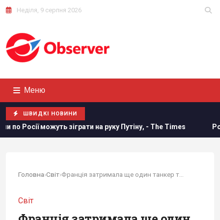
Неділя, 9 серпня 2026
Меню
ШВИДКІ НОВИНИ
ожуть зіграти на руку Путіну, - The Times
Росія може зас
Головна
›
Світ
›
Франція затримала ще один танкер тіньового...
Світ
Франція затримала ще один