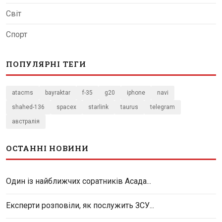
Світ
Спорт
ПОПУЛЯРНІ ТЕГИ
atacms
bayraktar
f-35
g20
iphone
navi
shahed-136
spacex
starlink
taurus
telegram
австралія
ОСТАННІ НОВИНИ
Один із найближчих соратників Асада...
Експерти розповіли, як послужить ЗСУ...