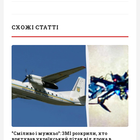
СХОЖІ СТАТТІ
"Сміливо і мужньо": ЗМІ розкрили, хто
врятував український літак від дрона в