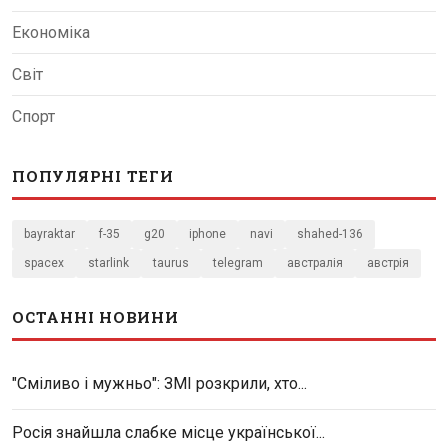
Економіка
Світ
Спорт
ПОПУЛЯРНІ ТЕГИ
bayraktar
f-35
g20
iphone
navi
shahed-136
spacex
starlink
taurus
telegram
австралія
австрія
ОСТАННІ НОВИНИ
"Сміливо і мужньо": ЗМІ розкрили, хто...
Росія знайшла слабке місце української...