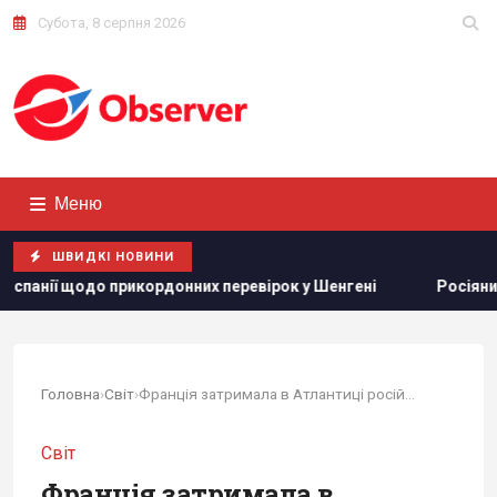
Субота, 8 серпня 2026
Меню
ШВИДКІ НОВИНИ
рикордонних перевірок у Шенгені
Росіяни вчергове атаку
Головна
›
Світ
›
Франція затримала в Атлантиці російський...
Світ
Франція затримала в