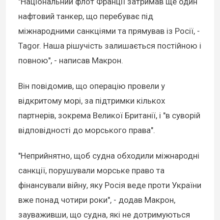
"Національний флот Франції затримав ще один
нафтовий танкер, що перебуває під
міжнародними санкціями та прямував із Росії, -
Tagor. Наша рішучість залишається постійною і
повною", - написав Макрон.
Він повідомив, що операцію провели у
відкритому морі, за підтримки кількох
партнерів, зокрема Великої Британії, і "в суворій
відповідності до морського права".
"Неприйнятно, щоб судна обходили міжнародні
санкції, порушували морське право та
фінансували війну, яку Росія веде проти України
вже понад чотири роки", - додав Макрон,
зауваживши, що судна, які не дотримуються