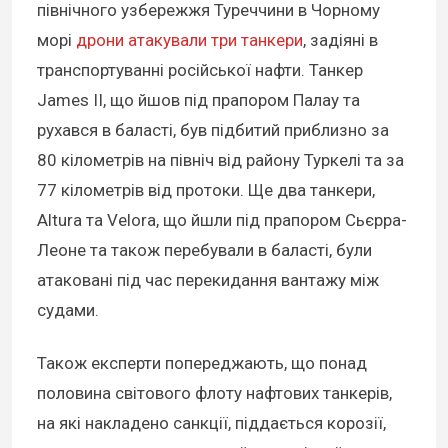
північного узбережжя Туреччини в Чорному
морі
дрони атакували три танкери
, задіяні в
транспортуванні російської нафти. Танкер
James II, що йшов під прапором Палау та
рухався в баласті, був підбитий приблизно за
80 кілометрів на північ від району Туркелі та за
77 кілометрів від протоки. Ще два танкери,
Altura та Velora, що йшли під прапором Сьєрра-
Леоне та також перебували в баласті, були
атаковані під час перекидання вантажу між
судами.
Також експерти попереджають, що понад
половина світового флоту нафтових танкерів,
на які накладено санкції, піддається корозії,