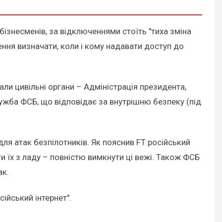
бізнесменів, за відключеннями стоїть "тиха зміна
ння визначати, коли і кому надавати доступ до
ли цивільні органи – Адміністрація президента,
лужба ФСБ, що відповідає за внутрішню безпеку (під
я атак безпілотників. Як пояснив FT російський
 їх з ладу – повністю вимкнути ці вежі. Також ФСБ
ак.
ійський інтернет".