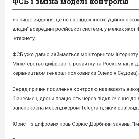
ФСБ і зміна моделі контролю
Як пише видання, це не наслідок інституційної неко
влади" всередині російської системи, у межах яко
інтернету.
ФСБ уже давно займається моніторингом інтернету в
Міністерство цифрового розвитку та Роскомнагляд. 
керівництвом генерал-полковника Олексія Сєдова).
Серед причин посилення контролю називають викори
бізнесмен, дрони працюють через підключення до ве
занепокоєна месенджером Telegram, який розглядают
Юрист із цифрових прав Саркіс Дарбінян заявив: "Ї