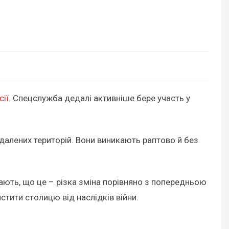
сії
. Спецслужба дедалі активніше бере участь у
іддалених територій. Вони виникають раптово й без
чають, що це – різка зміна порівняно з попередньою
тити столицю від наслідків війни.