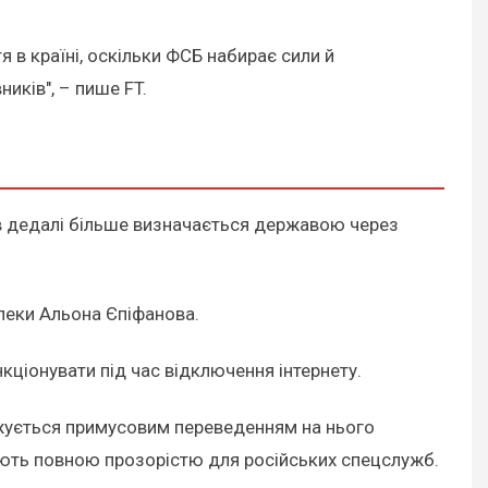
тя в країні, оскільки ФСБ набирає сили й
иків", – пише FT.
сів дедалі більше визначається державою через
пеки Альона Єпіфанова.
кціонувати під час відключення інтернету.
жується примусовим переведенням на нього
нюють повною прозорістю для російських спецслужб.