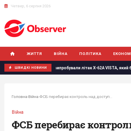
Четвер, 6 серпня 2026
ЖИТТЯ
ВІЙНА
ПОЛІТИКА
ЕКОНОМ
и
У США випробували літак X-62A VISTA, який без пілота 
ШВИДКІ НОВИНИ
Головна
›
Війна
›
ФСБ перебирає контроль над доступом до...
Війна
ФСБ перебирає контроль 