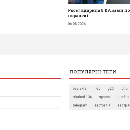
Росія вдарила 8 КАБами по
поранені
06.08.2026
ПОПУЛЯРНІ ТЕГИ
bayraktar
f-35
g20
iphon
shahed-136
spacex
starlink
telegram
австралія
австрія