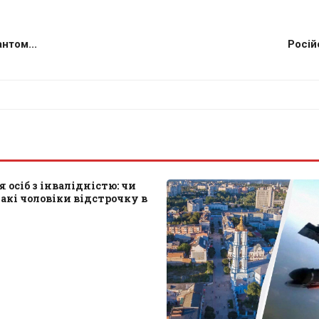
нтом...
Росій
я осіб з інвалідністю: чи
акі чоловіки відстрочку в