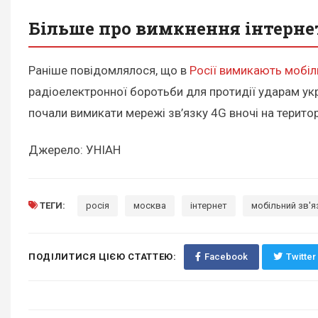
Більше про вимкнення інтернет
Раніше повідомлялося, що в
Росії вимикають мобіл
радіоелектронної боротьби для протидії ударам укр
почали вимикати мережі зв’язку 4G вночі на терито
Джерело: УНІАН
ТЕГИ:
росія
москва
інтернет
мобільний зв'я
ПОДІЛИТИСЯ ЦІЄЮ СТАТТЕЮ:
Facebook
Twitter