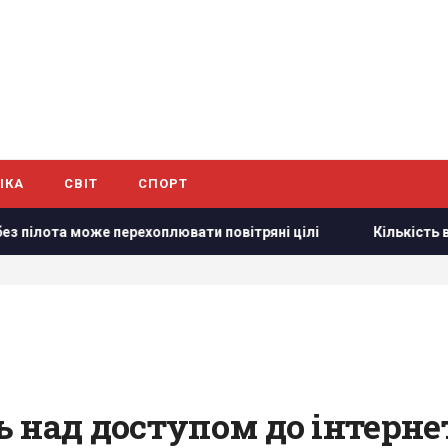
ІКА
СВІТ
СПОРТ
може перехоплювати повітряні цілі
Кількість вильотів ав
над доступом до інтернету 