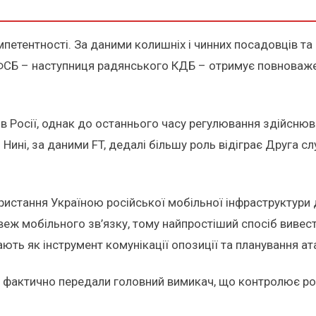
мпетентності. За даними колишніх і чинних посадовців та 
ї ФСБ – наступниця радянського КДБ – отримує повноваже
 Росії, однак до останнього часу регулювання здійснюва
Нині, за даними FT, дедалі більшу роль відіграє Друга с
стання Україною російської мобільної інфраструктури дл
ж мобільного зв’язку, тому найпростіший спосіб вивести
ь як інструмент комунікації опозиції та планування ат
м фактично передали головний вимикач, що контролює рос