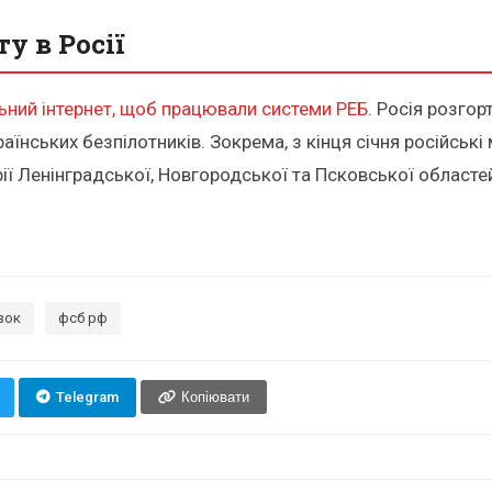
у в Росії
ьний інтернет, щоб працювали системи РЕБ
. Росія розго
аїнських безпілотників. Зокрема, з кінця січня російськ
рії Ленінградської, Новгородської та Псковської областе
зок
фсб рф
Telegram
Копіювати