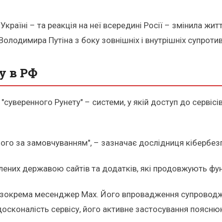
 Україні – та реакція на неї всередині Росії – змінила жит
лодимира Путіна з боку зовнішніх і внутрішніх супротивн
у в РФ
"суверенного Рунету" – системи, у якій доступ до серві
ього за замовчуванням", – зазначає дослідниця кібербез
лених державою сайтів та додатків, які продовжують фун
, зокрема месенджер Max. Його впровадження супровод
едосконалість сервісу, його активне застосування пояс