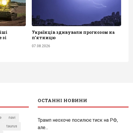
іші
Українців здивували прогнозом на
 зі
п'ятницю
07.08.2026
ОСТАННІ НОВИНИ
e
navi
Трамп неохоче посилює тиск на РФ,
taurus
але...