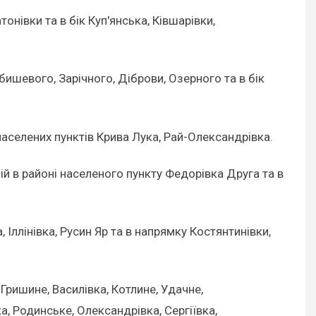
нівки та в бік Куп'янська, Ківшарівки,
ишевого, Зарічного, Діброви, Озерного та в бік
населених пунктів Крива Лука, Рай-Олександрівка.
й в районі населеного пункту Федорівка Друга та в
Іллінівка, Русин Яр та в напрямку Костянтинівки,
ришине, Василівка, Котлине, Удачне,
а, Родинське, Олександрівка, Сергіївка,