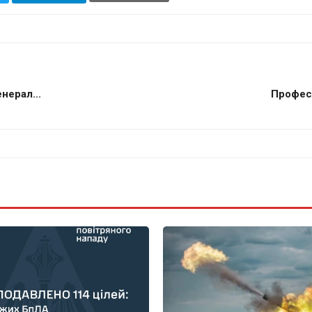
нерал...
Професі