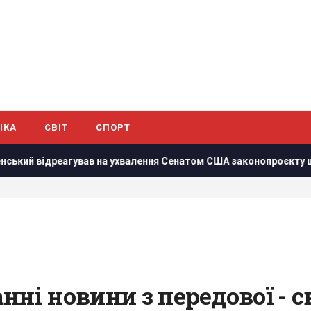
ІКА
СВІТ
СПОРТ
а ухвалення Сенатом США законопроєкту щодо санкцій проти Р
ні новини з передової - с