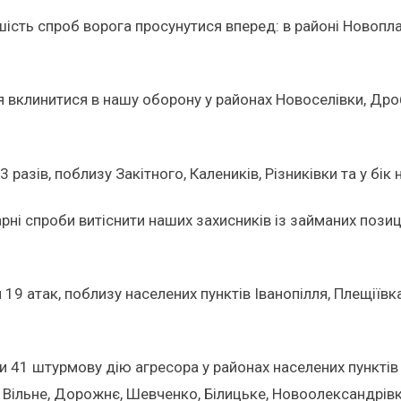
сть спроб ворога просунутися вперед: в районі Новоплато
вклинитися в нашу оборону у районах Новоселівки, Дроб
азів, поблизу Закітного, Калеників, Різниківки та у бік 
ні спроби витіснити наших захисників із займаних позиці
 атак, поблизу населених пунктів Іванопілля, Плещіївка, 
41 штурмову дію агресора у районах населених пунктів Г
в Вільне, Дорожнє, Шевченко, Білицьке, Новоолександрівк