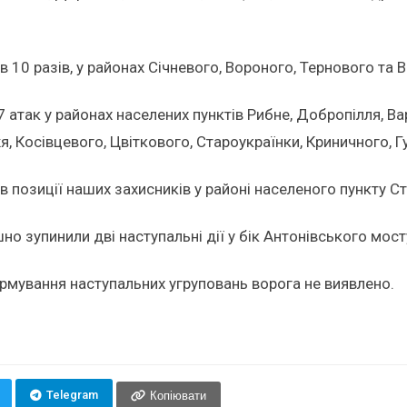
10 разів, у районах Січневого, Вороного, Тернового та 
атак у районах населених пунктів Рибне, Добропілля, Варв
, Косівцевого, Цвіткового, Староукраїнки, Криничного, Г
 позиції наших захисників у районі населеного пункту Ст
о зупинили дві наступальні дії у бік Антонівського мост
рмування наступальних угруповань ворога не виявлено.
Telegram
Копіювати