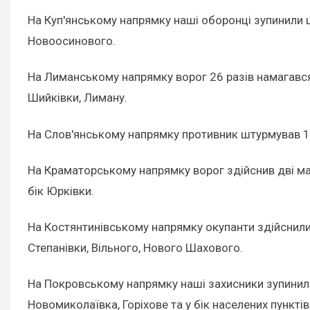
На Куп'янському напрямку наші оборонці зупинили ші
Новоосинового.
На Лиманському напрямку ворог 26 разів намагався 
Шийківки, Лиману.
На Слов'янському напрямку противник штурмував 13 р
На Краматорському напрямку ворог здійснив дві мар
бік Юрківки.
На Костянтинівському напрямку окупанти здійснили 19
Степанівки, Вільного, Нового Шахового.
На Покровському напрямку наші захисники зупинили 
Новомиколаївка, Горіхове та у бік населених пункті