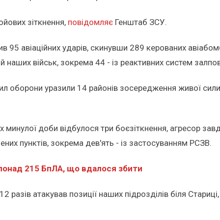
ойових зіткнення,
повідомляє
Генштаб ЗСУ.
 95 авіаційних ударів, скинувши 289 керованих авіабомб
ій наших військ, зокрема 44 - із реактивних систем залпо
я Сил оборони уразили 14 районів зосередження живої сили
минулої доби відбулося три боєзіткнення, агресор завда
ених пунктів, зокрема дев'ять - із застосуванням РСЗВ.
понад 215 БпЛА, що вдалося збити
разів атакував позиції наших підрозділів біля Стариці,