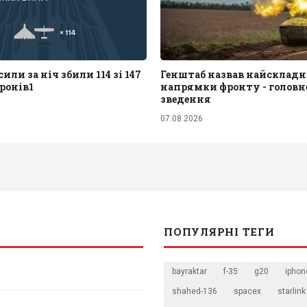
или за ніч збили 114 зі 147
Генштаб назвав найскладн
ронів1
напрямки фронту - головне
зведення
07.08.2026
ПОПУЛЯРНІ ТЕГИ
bayraktar
f-35
g20
iphon
shahed-136
spacex
starlink