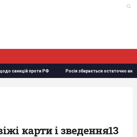
Ф
Росія збирається остаточно анексувати частину Грузії, 
віжі карти і зведення13