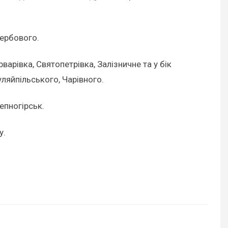
Вербового.
арівка, Святопетрівка, Залізничне та у бік
уляйпільського, Чарівного.
епногірськ.
у.