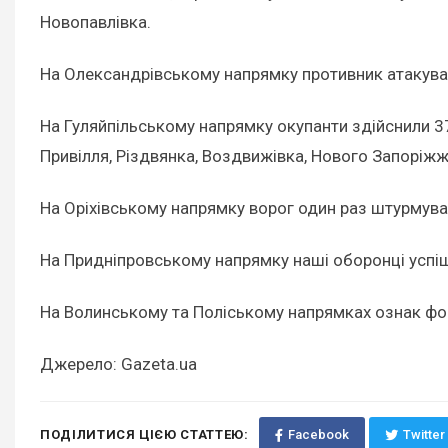
Новопавлівка.
На Олександрівському напрямку противник атакував 
На Гуляйпільському напрямку окупанти здійснили 37 
Привілля, Різдвянка, Воздвижівка, Нового Запоріжжя
На Оріхівському напрямку ворог один раз штурмував
На Придніпровському напрямку наші оборонці успішн
На Волинському та Поліському напрямках ознак фо
Джерело: Gazeta.ua
ПОДІЛИТИСЯ ЦІЄЮ СТАТТЕЮ:
Facebook
Twitter