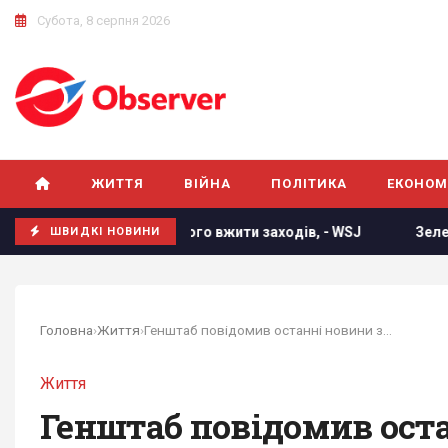
Субота, 8 серпня 2026
ЖИТТЯ
ВІЙНА
ПОЛІТИКА
ЕКОНОМ
ть його вжити заходів, - WSJ
Зеленський відреагував н
ШВИДКІ НОВИНИ
Головна
›
Життя
›
Генштаб повідомив останні новини з передової -...
Життя
Генштаб повідомив остан