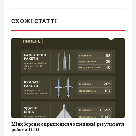
СХОЖІ СТАТТІ
Міноборони оприлюднило липневі результати
роботи ППО