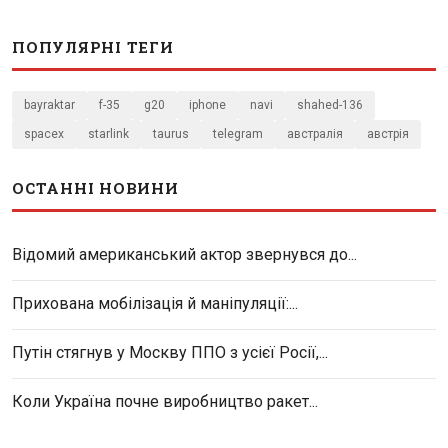
ПОПУЛЯРНІ ТЕГИ
bayraktar
f-35
g20
iphone
navi
shahed-136
spacex
starlink
taurus
telegram
австралія
австрія
ОСТАННІ НОВИНИ
Відомий американський актор звернувся до...
Прихована мобілізація й маніпуляції:...
Путін стягнув у Москву ППО з усієї Росії,...
Коли Україна почне виробництво ракет...