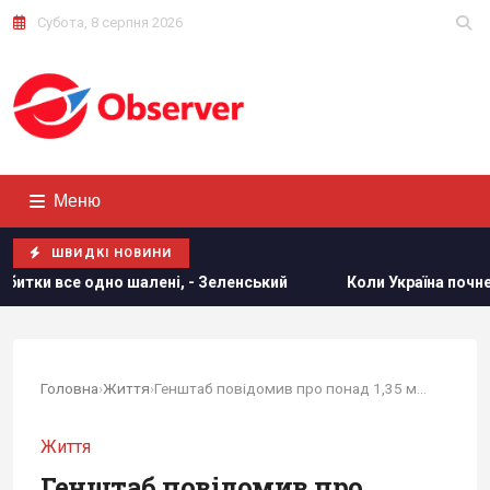
Субота, 8 серпня 2026
Меню
ШВИДКІ НОВИНИ
і, - Зеленський
Коли Україна почне виробництво ракет Pa
Головна
›
Життя
›
Генштаб повідомив про понад 1,35 млн втрат...
Життя
Генштаб повідомив про