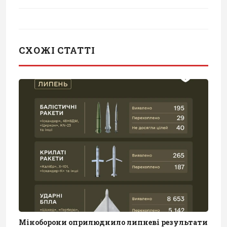
СХОЖІ СТАТТІ
Міноборони оприлюднило липневі результати