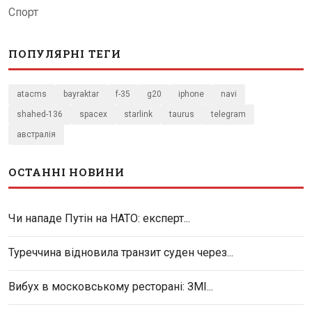
Спорт
ПОПУЛЯРНІ ТЕГИ
atacms
bayraktar
f-35
g20
iphone
navi
shahed-136
spacex
starlink
taurus
telegram
австралія
ОСТАННІ НОВИНИ
Чи нападе Путін на НАТО: експерт...
Туреччина відновила транзит суден через...
Вибух в московському ресторані: ЗМІ...