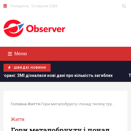
Понеділок, 10 серпня 2026
Меню
ШВИДКІ НОВИНИ
ві дані про кількість загиблих
Тайвань показав під час 
Головна
›
Життя
›
Гори металобрухту і понад тисячу трупів:...
Життя
Гори металобрухту і понад