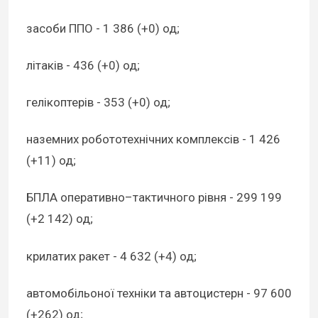
засоби ППО - 1 386 (+0) од;
літаків - 436 (+0) од;
гелікоптерів - 353 (+0) од;
наземних робототехнічних комплексів - 1 426
(+11) од;
БПЛА оперативно–тактичного рівня - 299 199
(+2 142) од;
крилатих ракет - 4 632 (+4) од;
автомобільоної техніки та автоцистерн - 97 600
(+262) од;