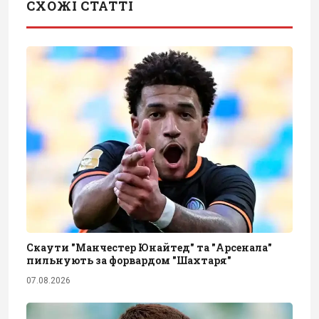
СХОЖІ СТАТТІ
Скаути "Манчестер Юнайтед" та "Арсенала"
пильнують за форвардом "Шахтаря"
07.08.2026