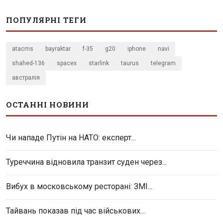
ПОПУЛЯРНІ ТЕГИ
atacms
bayraktar
f-35
g20
iphone
navi
shahed-136
spacex
starlink
taurus
telegram
австралія
ОСТАННІ НОВИНИ
Чи нападе Путін на НАТО: експерт...
Туреччина відновила транзит суден через...
Вибух в московському ресторані: ЗМІ...
Тайвань показав під час військових...