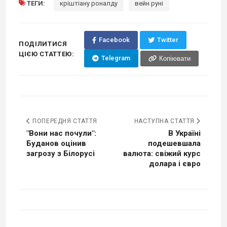
ТЕГИ:
кріштіану роналду
вейн руні
Facebook
Twitter
ПОДІЛИТИСЯ
ЦІЄЮ СТАТТЕЮ:
Telegram
Копіювати
ПОПЕРЕДНЯ СТАТТЯ
НАСТУПНА СТАТТЯ
"Вони нас почули":
В Україні
Буданов оцінив
подешевшала
загрозу з Білорусі
валюта: свіжий курс
долара і євро