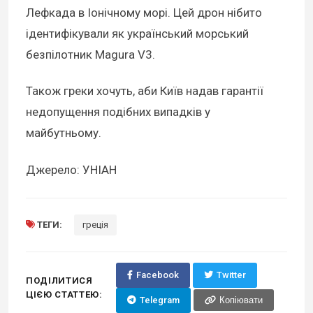
Лефкада в Іонічному морі. Цей дрон нібито
ідентифікували як український морський
безпілотник Magura V3.
Також греки хочуть, аби Київ надав гарантії
недопущення подібних випадків у
майбутньому.
Джерело: УНІАН
ТЕГИ:
греція
Facebook
Twitter
ПОДІЛИТИСЯ
ЦІЄЮ СТАТТЕЮ:
Telegram
Копіювати