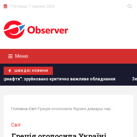
П'ятниця, 7 серпня 2026
Меню
ШВИДКІ НОВИНИ
уйновано критично важливе обладнання
Зеленський вперше
Головна
›
Світ
›
Греція оголосила Україні демарш через морський...
Світ
Греція оголосила Україні