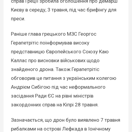
справ Греції зробила оголошення про демарш
Києву в середу, 3 травня, під час брифінгу для
преси.
Раніше глава грецького МЗС Георгос
Герапетрітіс поінформував високу
представницю Європейського Союзу Каю
Каллас про висновки військових щодо
знайденого дрона. Також Герапетрітіс
обговорив це питання з українським колегою
Андрієм Сибігою під час неформального
засідання Ради ЄС на рівні міністрів
закордонних справ на Кіпрі 28 травня.
Зазначається, що дрон було виявлено 7 травня
рибалками на острові Лефкада в Іонічному