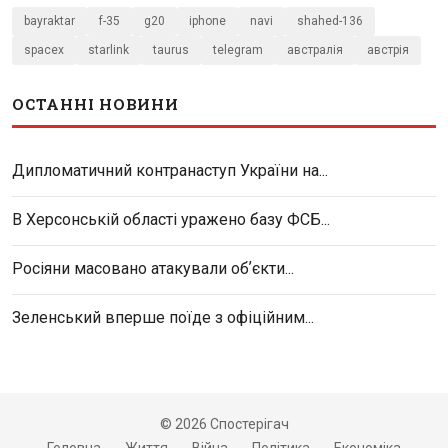
bayraktar
f-35
g20
iphone
navi
shahed-136
spacex
starlink
taurus
telegram
австралія
австрія
ОСТАННІ НОВИНИ
Дипломатичний контранаступ України на...
В Херсонській області уражено базу ФСБ...
Росіяни масовано атакували обʼєкти...
Зеленський вперше поїде з офіційним...
© 2026 Спостерігач