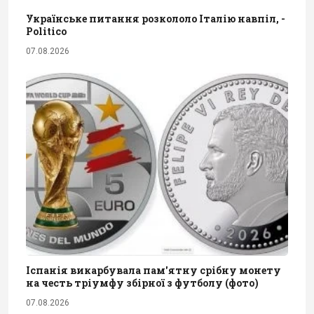
Українське питання розкололо Італію навпіл, -
Politico
07.08.2026
Іспанія викарбувала пам'ятну срібну монету
на честь тріумфу збірної з футболу (фото)
07.08.2026