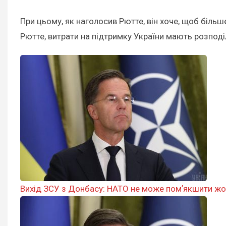
При цьому, як наголосив Рютте, він хоче, щоб більш
Рютте, витрати на підтримку України мають розпо
Вихід ЗСУ з Донбасу: НАТО не може помʼякшити жор