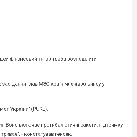
 цей фінансовий тягар треба розподілити
 засідання глав МЗС країн-членів Альянсу у
мог України" (PURL).
я. Воно включає протибалістичні ракети, підтримку
триває", - констатував генсек.