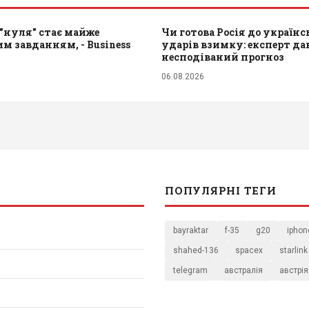
"нуля" стає майже
Чи готова Росія до україн
 завданням, - Business
ударів взимку: експерт да
несподіваний прогноз
06.08.2026
ПОПУЛЯРНІ ТЕГИ
bayraktar
f-35
g20
iphon
shahed-136
spacex
starlink
telegram
австралія
австрія