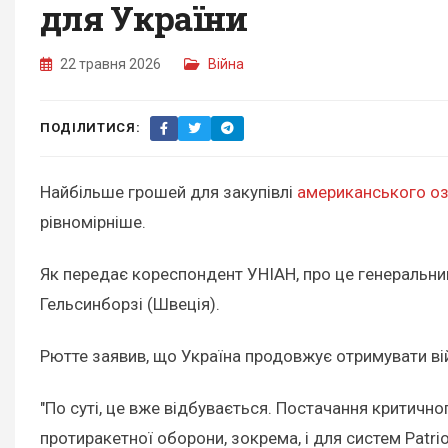
для України
22 травня 2026
Війна
ПОДІЛИТИСЯ:
Найбільше грошей для закупівлі
американського о
рівномірніше.
Як передає кореспондент УНІАН, про це генеральн
Гельсинборзі (Швеція).
Рютте заявив, що Україна продовжує отримувати вій
"По суті, це вже відбувається. Постачання критич
протиракетної оборони, зокрема, і для систем Patri