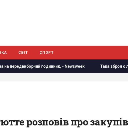
ІКА
СВІТ
СПОРТ
иборчий годинник, - Newsweek
Така зброя є лише у кілько
 Рютте розповів про закупі