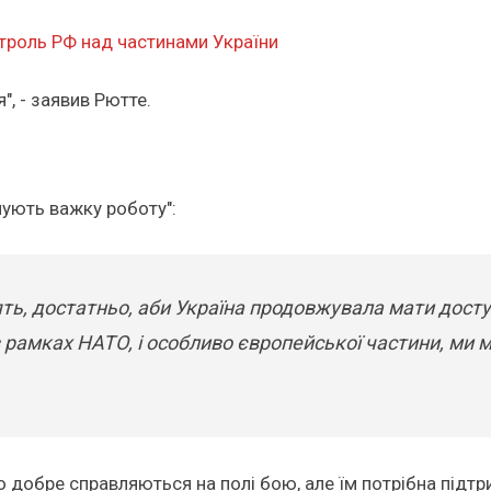
нтроль РФ над частинами України
", - заявив Рютте.
онують важку роботу":
ять, достатньо, аби Україна продовжувала мати дос
в рамках НАТО, і особливо європейської частини, ми 
но добре справляються на полі бою, але їм потрібна підтр