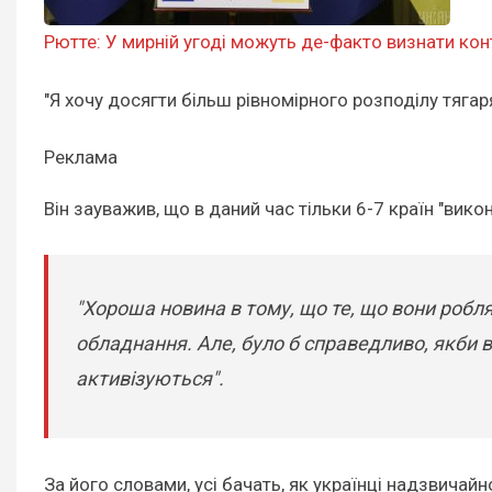
Рютте: У мирній угоді можуть де-факто визнати ко
"Я хочу досягти більш рівномірного розподілу тягаря
Реклама
Він зауважив, що в даний час тільки 6-7 країн "вик
"Хороша новина в тому, що те, що вони робл
обладнання. Але, було б справедливо, якби 
активізуються".
За його словами, усі бачать, як українці надзвичай