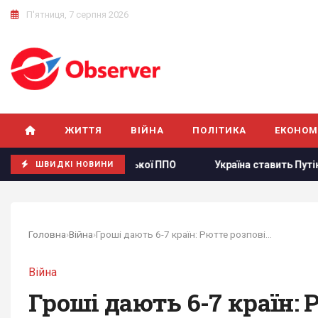
П'ятниця, 7 серпня 2026
ЖИТТЯ
ВІЙНА
ПОЛІТИКА
ЕКОНОМ
 роботи російської ППО
Україна ставить Путіна на передв
ШВИДКІ НОВИНИ
Головна
›
Війна
›
Гроші дають 6-7 країн: Рютте розповів про...
Війна
Гроші дають 6-7 країн: