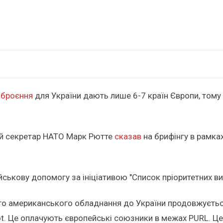
зброєння
для України дають лише 6-7 країн Європи, тому
ий секретар НАТО Марк Рютте
сказав
на брифінгу в рамках
ськову допомогу за ініціативою "Список пріоритетних ви
ного американського обладнання до України продовжуєтьс
ot. Це оплачують європейські союзники в межах PURL. Це 