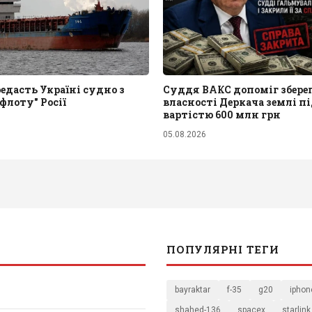
едасть Україні судно з
Суддя ВАКС допоміг збере
 флоту" Росії
власності Деркача землі п
вартістю 600 млн грн
05.08.2026
ПОПУЛЯРНІ ТЕГИ
bayraktar
f-35
g20
iphon
shahed-136
spacex
starlink