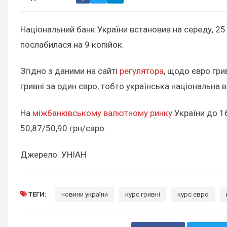
Національний банк України встановив на середу, 25 
послабилася на 9 копійок.
Згідно з даними на сайті
регулятора
, щодо євро гри
гривні за один євро, тобто українська національна 
На
міжбанківському валютному ринку
України до 16
50,87/50,90 грн/євро.
Джерело: УНІАН
ТЕГИ:
новини україни
курс гривні
курс євро