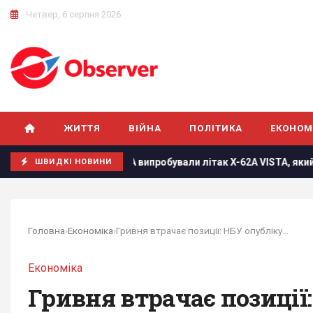
Четвер, 6 серпня 2026
ЖИТТЯ
ВІЙНА
ПОЛІТИКА
ЕКОНОМ
У США випробували літак X-62A VISTA, який без пілота може п
ШВИДКІ НОВИНИ
Головна
›
Економіка
›
Гривня втрачає позиції: НБУ опублікував...
Економіка
Гривня втрачає позиції