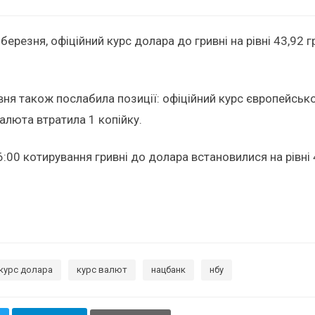
березня, офіційний курс долара до гривні на рівні 43,92 
вня також послабила позиції: офіційний курс європейсько
валюта втратила 1 копійку.
:00 котирування гривні до долара встановилися на рівні 
курс долара
курс валют
нацбанк
нбу