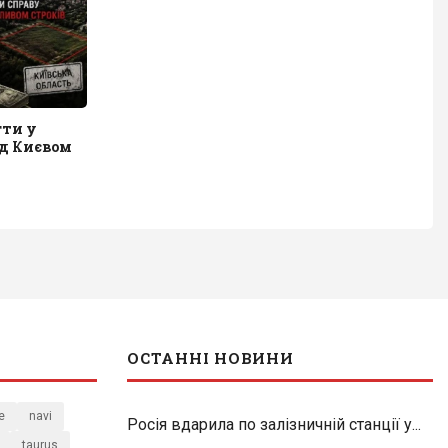
гти у
ід Києвом
ОСТАННІ НОВИНИ
e
navi
Росія вдарила по залізничній станції у...
taurus