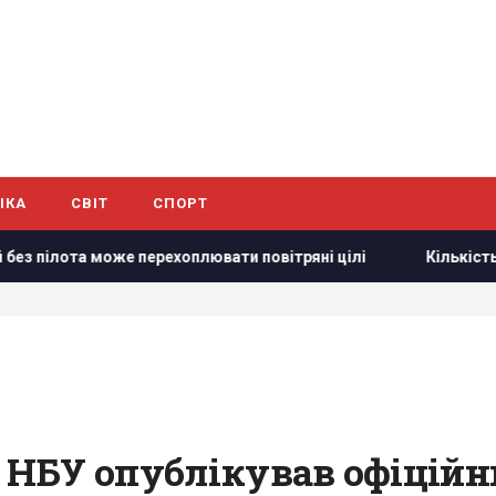
ІКА
СВІТ
СПОРТ
ерехоплювати повітряні цілі
Кількість вильотів авіації Н
: НБУ опублікував офіційн