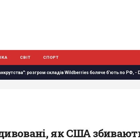
ІКА
СВІТ
СПОРТ
ом складів Wildberries боляче бʼють по РФ, - Die Welt
Ро
дивовані, як США збивают