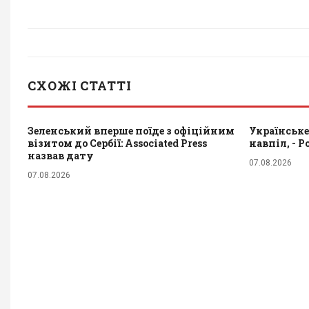
СХОЖІ СТАТТІ
Зеленський вперше поїде з офіційним
Українське
візитом до Сербії: Associated Press
навпіл, - Po
назвав дату
07.08.2026
07.08.2026