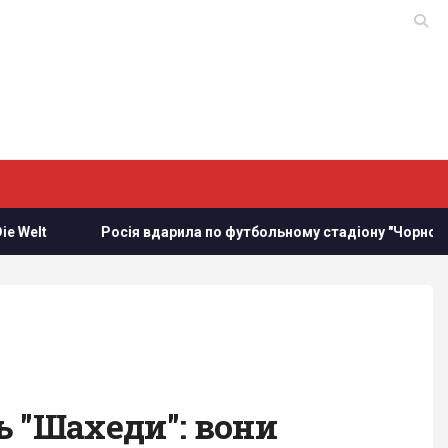
сія вдарила по футбольному стадіону "Чорноморець" в Одесі
ь "Шахеди": вони