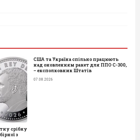
США та Україна спільно працюють
над оновленням ракет для ППО С-300,
– експолковник Штатів
07.08.2026
ятну срібну
бірної з