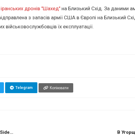
іранських дронів "Шахед"
на Близький Схід. За даними ам
 відправлена з запасів армії США в Європі на Близький С
их військовослужбовців їх експлуатації.
Telegram
Копіювати
ide...
В Угорщ