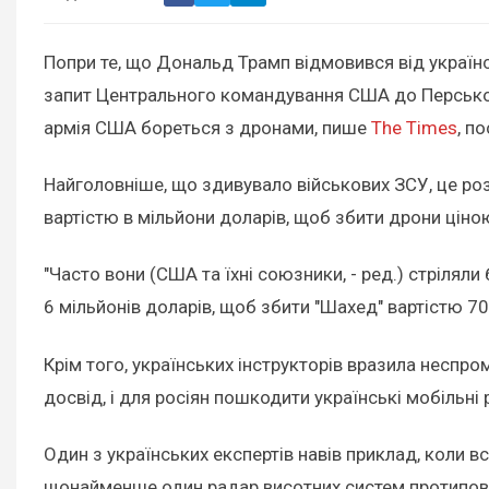
Попри те, що Дональд Трамп відмовився від україн
запит Центрального командування США до Перської 
армія США бореться з дронами, пише
The Times
, п
Найголовніше, що здивувало військових ЗСУ, це р
вартістю в мільйони доларів, щоб збити дрони ціною
"Часто вони (США та їхні союзники, - ред.) стріля
6 мільйонів доларів, щоб збити "Шахед" вартістю 70 
Крім того, українських інструкторів вразила неспро
досвід, і для росіян пошкодити українські мобільн
Один з українських експертів навів приклад, коли 
щонайменше один радар висотних систем протиповіт