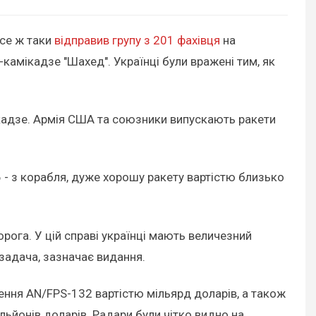
все ж таки
відправив групу з 201 фахівця
на
амікадзе "Шахед". Українці були вражені тим, як
кадзе. Армія США та союзники випускають ракети
6 - з корабля, дуже хорошу ракету вартістю близько
орога. У цій справі українці мають величезний
 задача, зазначає видання.
лення AN/FPS-132 вартістю мільярд доларів, а також
ьйонів доларів. Радари були чітко видно на