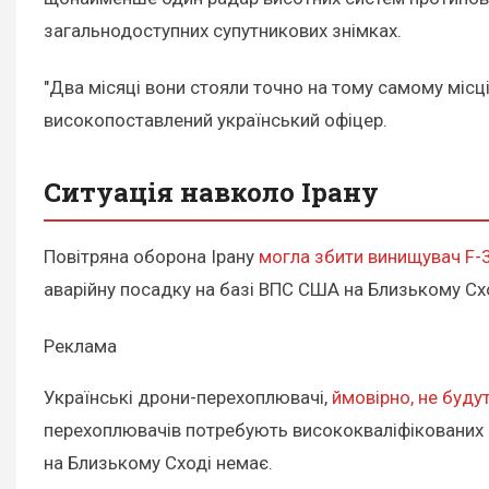
загальнодоступних супутникових знімках.
"Два місяці вони стояли точно на тому самому місці,
високопоставлений український офіцер.
Ситуація навколо Ірану
Повітряна оборона Ірану
могла збити винищувач F-
аварійну посадку на базі ВПС США на Близькому С
Реклама
Українські дрони-перехоплювачі,
ймовірно, не буду
перехоплювачів потребують висококваліфікованих о
на Близькому Сході немає.