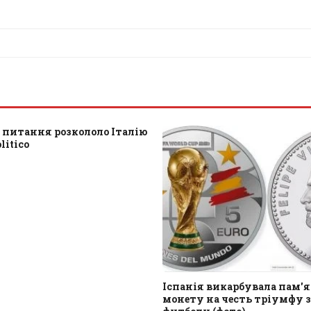
 питання розкололо Італію
litico
Іспанія викарбувала пам'
монету на честь тріумфу з