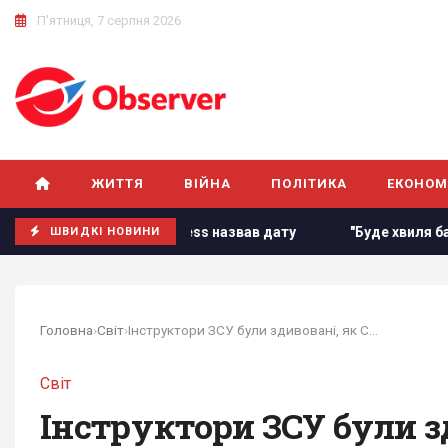
П'ятниця, 7 серпня 2026
ЖИТТЯ
ВІЙНА
ПОЛІТИКА
ЕКОНОМ
ciated Press назвав дату
"Буде хвиля банкрутства": розгр
ШВИДКІ НОВИНИ
Головна
›
Світ
›
Інструктори ЗСУ були здивовані, як США...
Світ
Інструктори ЗСУ були з