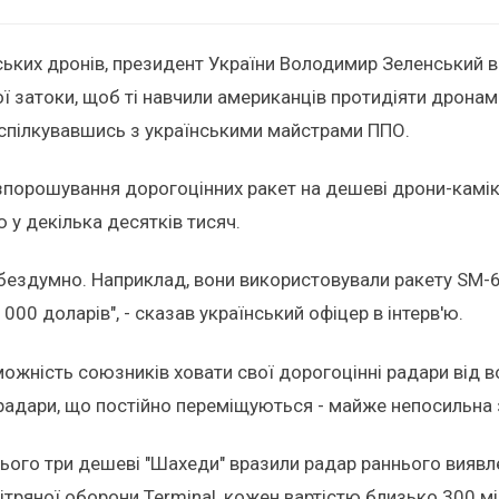
ських дронів, президент України Володимир Зеленський 
затоки, щоб ті навчили американців протидіяти дронам-к
оспілкувавшись з українськими майстрами ППО.
озпорошування дорогоцінних ракет на дешеві дрони-камі
 у декілька десятків тисяч.
ли бездумно. Наприклад, вони використовували ракету SM-
000 доларів", - сказав український офіцер в інтерв'ю.
можність союзників ховати свої дорогоцінні радари від в
і радари, що постійно переміщуються - майже непосильна
всього три дешеві "Шахеди" вразили радар раннього вияв
ряної оборони Terminal, кожен вартістю близько 300 міл