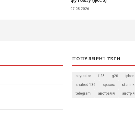
футболу (фото)
07.08.2026
ПОПУЛЯРНІ ТЕГИ
bayraktar
f-35
g20
iphon
shahed-136
spacex
starlink
telegram
австралія
австрія