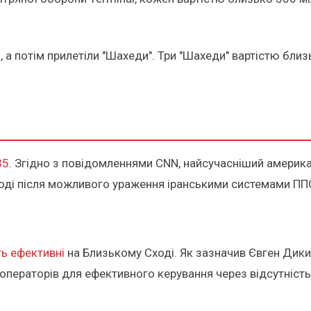
 а потім прилетіли "Шахеди". Три "Шахеди" вартістю близь
35
. Згідно з повідомленнями CNN, найсучасніший америка
ході після можливого ураження іранськими системами ПП
ть ефективні
на Близькому Сході. Як зазначив Євген Дики
ператорів для ефективного керування через відсутність