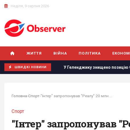
Неділя, 9 серпня 2026
ЖИТТЯ
ВІЙНА
ПОЛІТИКА
ЕКОНОМ
війни
У Геленджику знищено позицію С-400, з якої 8 серпн
ШВИДКІ НОВИНИ
Головна
›
Спорт
›
"Інтер" запропонував "Реалу" 20 млн євро за...
Спорт
"Інтер" запропонував "Р