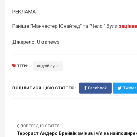
РЕКЛАМА
Раніше "Манчестер Юнайтед" та "Челсі" були
зацікав
Джерело: Ukranews
ТЕГИ:
андрій лунін
ПОДІЛИТИСЯ ЦІЄЮ СТАТТЕЮ:
Facebook
Twitter
ПОПЕРЕДНЯ СТАТТЯ
Терорист Андерс Брейвік змінив імʼя на найпоширен