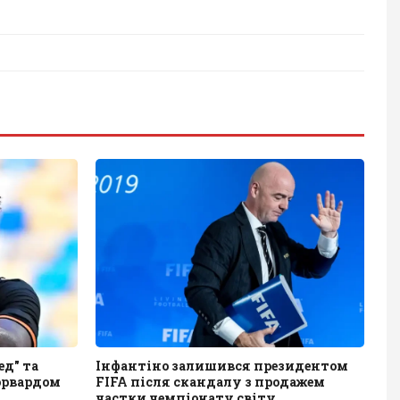
д" та
Інфантіно залишився президентом
орвардом
FIFA після скандалу з продажем
частки чемпіонату світу