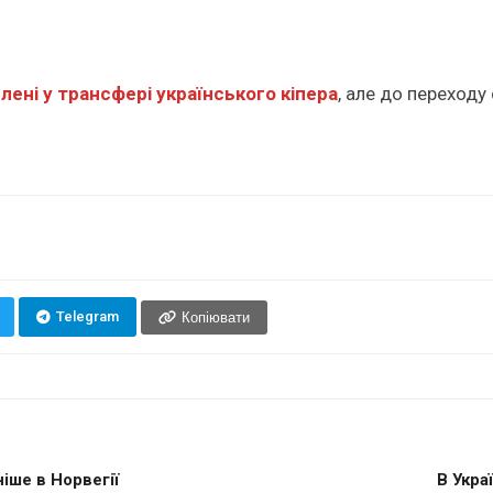
лені у трансфері українського кіпера
, але до переходу 
Telegram
Копіювати
іше в Норвегії
В Укра