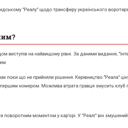
ридському "Реалу" щодо трансферу українського воротаря
ним?
ом виступів на найвищому рівні. За даними видання, "Інт
ем.
 поки що не прийняли рішення. Керівництво "Реала" ціну
 першим номером. Можлива втрата гравця змусить клуб п
 поворотним моментом у кар'єрі. У "Реалі" він змушений к