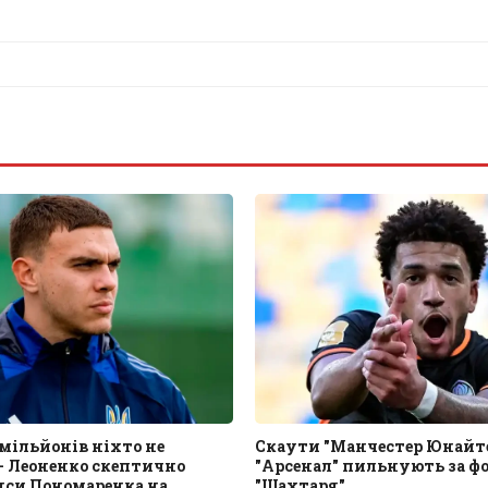
0 мільйонів ніхто не
Скаути "Манчестер Юнайте
– Леоненко скептично
"Арсенал" пильнують за ф
нси Пономаренка на
"Шахтаря"