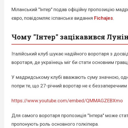
Міланський "Інтер" подав офіційну пропозицію мад
євро, повідомляє іспанське видання
Fichajes
.
Чому "Інтер" зацікавився Луні
Італійський клуб шукає надійного воротаря з досвід
воротаря, де українець міг би стати основним гравц
У мадридському клубі вважають суму значною, однак
попри те, що 27-річний воротар не є беззаперечним
https://www.youtube.com/embed/QMMAGZEBXmo
Для самого воротаря пропозиція "Інтера" може стати
пропонують роль основного голкіпера.