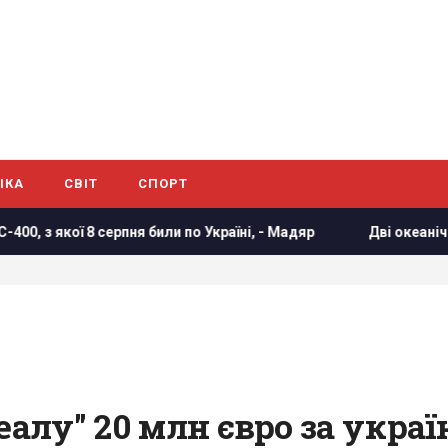
ІКА
СВІТ
СПОРТ
я били по Україні, - Мадяр
Дві океанічні аномалії можуть
еалу" 20 млн євро за укра