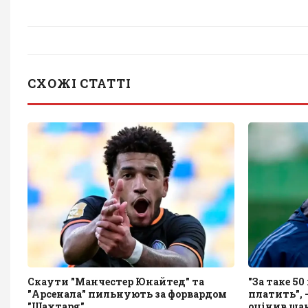
СХОЖІ СТАТТІ
Скаути "Манчестер Юнайтед" та
"За таке 5
"Арсенала" пильнують за форвардом
платить", 
"Шахтаря"
оцінив ша