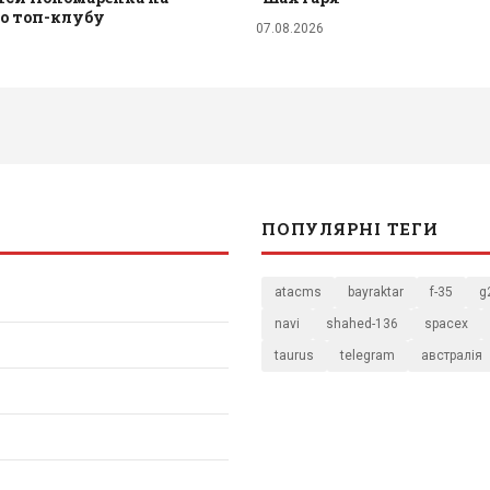
до топ-клубу
07.08.2026
ПОПУЛЯРНІ ТЕГИ
atacms
bayraktar
f-35
g
navi
shahed-136
spacex
taurus
telegram
австралія