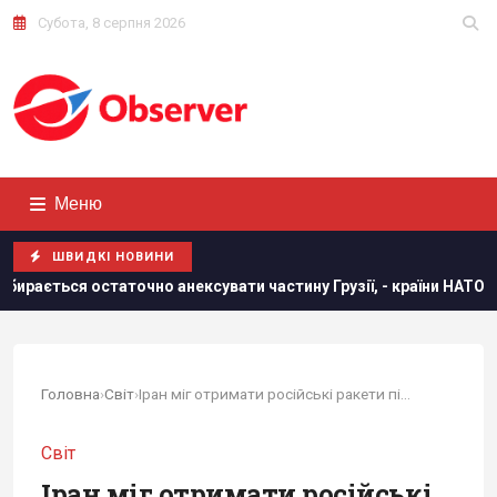
Субота, 8 серпня 2026
Меню
ШВИДКІ НОВИНИ
точно анексувати частину Грузії, - країни НАТО
В резуль
Головна
›
Світ
›
Іран міг отримати російські ракети під час...
Світ
Іран міг отримати російські