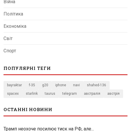
Війна
Політика
Економіка
Світ
Спорт
ПОПУЛЯРНІ ТЕГИ
bayraktar
f-35
g20
iphone
navi
shahed-136
spacex
starlink
taurus
telegram
австралія
австрія
ОСТАННІ НОВИНИ
Трамп неохоче посилює тиск на РФ, але...