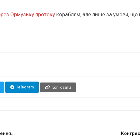
ерез Ормузьку протоку
кораблям, але лише за умови, що к
Telegram
Копіювати
ння...
Конгрес