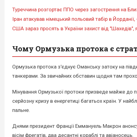
Туреччина розгортає ППО через загострення на Близ
Іран атакував німецький польовий табір в Йорданії, -
США зараз просять в України захист від "Шахедів", я
Чому Ормузька протока є стра
Ормузька протока з'єднує Оманську затоку на півд
танкерами. За звичайних обставин щодня там проход
Мінування Ормузької протоки призведе майже до по
серйозну кризу в енергетиці багатьох країн. У найбл
пальне.
Днями президент Франції Еммануель Макрон анонсу
вісім фрегатів, два десантні кораблі та авіаносець.