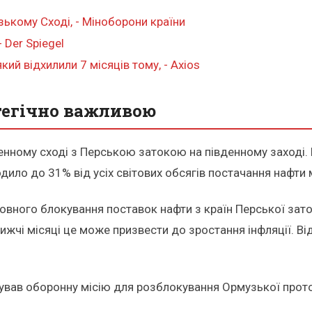
ькому Сході, - Міноборони країни
 Der Spiegel
кий відхилили 7 місяців тому, - Axios
тегічно важливою
енному сході з Перською затокою на південному заході
ило до 31% від усіх світових обсягів постачання нафти
вного блокування поставок нафти з країн Перської зато
ижчі місяці це може призвести до зростання інфляції. Від
вав оборонну місію для розблокування Ормузької проток