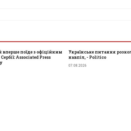
 вперше поїде з офіційним
Українське питання розкол
Сербії: Associated Press
навпіл, - Politico
ту
07.08.2026