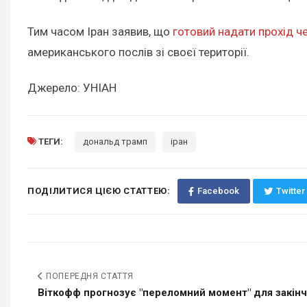
Тим часом Іран заявив, що
готовий надати прохід ч
американського послів зі своєї території.
Джерело: УНІАН
ТЕГИ:
дональд трамп
іран
ПОДІЛИТИСЯ ЦІЄЮ СТАТТЕЮ:
Facebook
Twitter
ПОПЕРЕДНЯ СТАТТЯ
Віткофф прогнозує "переломний момент" для закінче