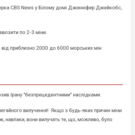
ерка CBS News у Білому домі Дженніфер Джейкобс,
возити по 2-3 міни.
ся від приблизно 2000 до 6000 морських мін
розив Ірану "безпрецедентними" наслідками.
 негайного вилучення! Якщо з будь-яких причин міни
ж, навпаки, вони вилучать те, що, можливо, було