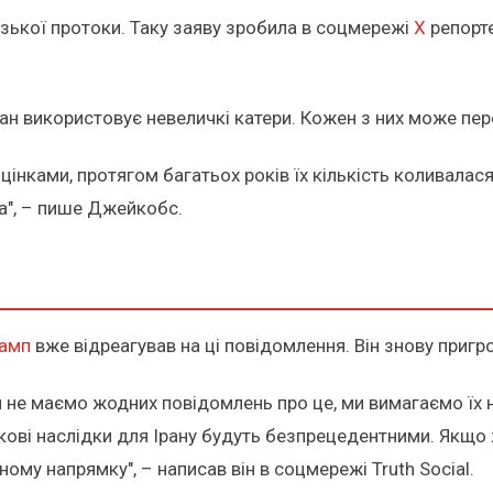
зької протоки. Таку заяву зробила в соцмережі
Х
репорт
ан використовує невеличкі катери. Кожен з них може пере
 оцінками, протягом багатьох років їх кількість коливала
а", – пише Джейкобс.
амп
вже відреагував на ці повідомлення. Він знову приг
ми не маємо жодних повідомлень про це, ми вимагаємо їх
ськові наслідки для Ірану будуть безпрецедентними. Якщо 
му напрямку", – написав він в соцмережі Truth Social.