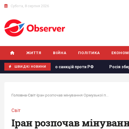
Субота, 8 серпня 2026
ЖИТТЯ
ВІЙНА
ПОЛІТИКА
ЕКОНОМ
єкту щодо санкцій проти РФ
Росія збирається остаточно 
ШВИДКІ НОВИНИ
Головна
›
Світ
›
Іран розпочав мінування Ормузької протоки,...
Світ
Іран розпочав мінуванн