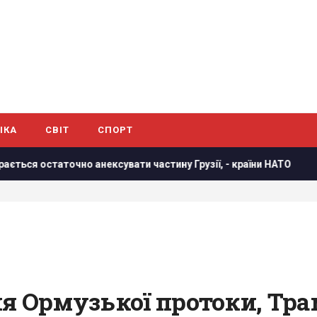
ІКА
СВІТ
СПОРТ
анексувати частину Грузії, - країни НАТО
В результаті а
я Ормузької протоки, Тра