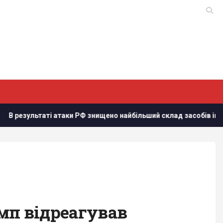
таки РФ знищено найбільший склад засобів індивідуального зах
мп відреагував