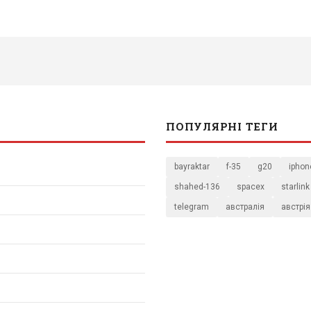
ПОПУЛЯРНІ ТЕГИ
bayraktar
f-35
g20
iphon
shahed-136
spacex
starlink
telegram
австралія
австрія