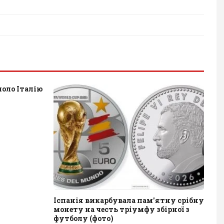
оло Італію
Іспанія викарбувала пам'ятну срібну
монету на честь тріумфу збірної з
футболу (фото)