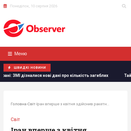
Понеділок, 10 серпня 2026
Меню
ШВИДКІ НОВИНИ
ся нові дані про кількість загиблих
Тайвань показав під 
Головна
›
Світ
›
Іран вперше з квітня здійснив ракетну атаку по...
Світ
Іран вперше з квітня