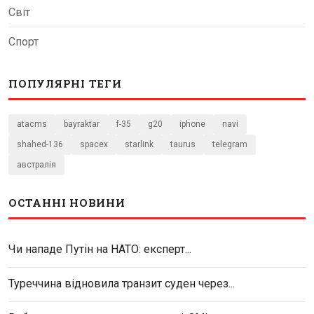
Світ
Спорт
ПОПУЛЯРНІ ТЕГИ
atacms
bayraktar
f-35
g20
iphone
navi
shahed-136
spacex
starlink
taurus
telegram
австралія
ОСТАННІ НОВИНИ
Чи нападе Путін на НАТО: експерт...
Туреччина відновила транзит суден через...