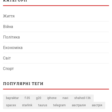
КАТЕГОРІЇ
Життя
Війна
Політика
Економіка
Світ
Спорт
ПОПУЛЯРНІ ТЕГИ
bayraktar
f-35
g20
iphone
navi
shahed-136
spacex
starlink
taurus
telegram
австралія
австрія