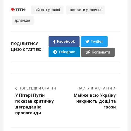
ТЕГИ:
війна в україні
новости украины
ірландія
Facebook
Twitter
ПОДІЛИТИСЯ
ЦІЄЮ СТАТТЕЮ:
Telegram
Копіювати
ПОПЕРЕДНЯ СТАТТЯ
НАСТУПНА СТАТТЯ
У Пітері Путін
Майже всю Україну
показав критичну
накриють дощі та
деградацію
грози
пропаганди...