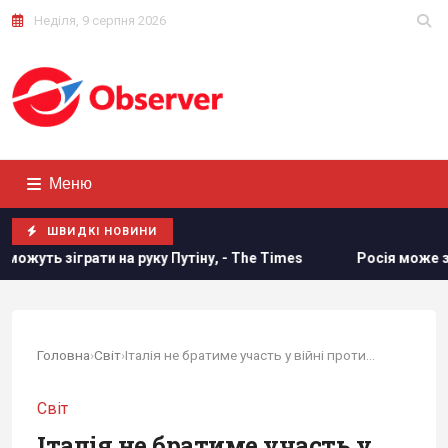
Неділя, 9 серпня 2026
Меню
ШВИДКІ НОВИНИ
ати на руку Путіну, - The Times
Росія може застосувати я
Головна
›
Світ
›
Італія не братиме участь у війні проти Ірану, - Мелоні
Світ
Італія не братиме участь у