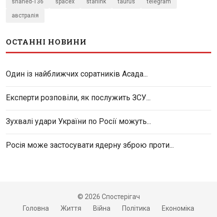
shahed-136
spacex
starlink
taurus
telegram
австралія
ОСТАННІ НОВИНИ
Один із найближчих соратників Асада...
Експерти розповіли, як послужить ЗСУ...
Зухвалі удари України по Росії можуть...
Росія може застосувати ядерну зброю проти...
© 2026 Спостерігач
Головна
Життя
Війна
Політика
Економіка