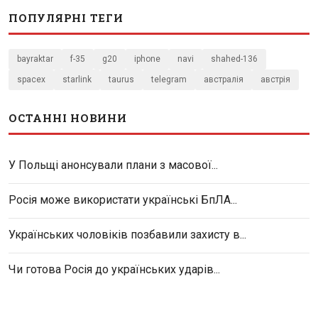
ПОПУЛЯРНІ ТЕГИ
bayraktar
f-35
g20
iphone
navi
shahed-136
spacex
starlink
taurus
telegram
австралія
австрія
ОСТАННІ НОВИНИ
У Польщі анонсували плани з масової...
Росія може використати українські БпЛА...
Українських чоловіків позбавили захисту в...
Чи готова Росія до українських ударів...