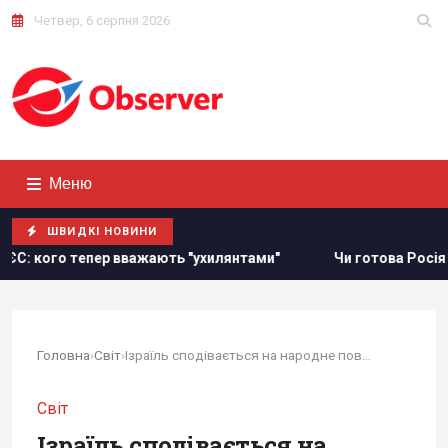
Четвер, 6 серпня 2026
Меню
ШВИДКІ НОВИНИ
ають "ухилянтами"
Чи готова Росія до українських ударів
Головна
›
Світ
›
Ізраїль сподівається на народне повстання в...
Світ
Ізраїль сподівається на