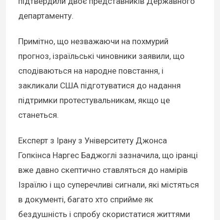
підтвердили двоє представників Державного
департаменту.
Примітно, що незважаючи на похмурий
прогноз, ізраїльські чиновники заявили, що
сподіваються на народне повстання, і
закликали США підготуватися до надання
підтримки протестувальникам, якщо це
станеться.
Експерт з Ірану з Університету Джонса
Гопкінса Наргес Баджоглі зазначила, що іранці
вже давно скептично ставляться до намірів
Ізраїлю і що суперечливі сигнали, які містяться
в документі, багато хто сприйме як
бездушність і спробу скористатися життями