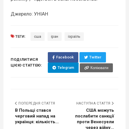
Джерело: УНІАН
ТЕГИ:
сша
іран
ізраїль
Facebook
Twitter
ПОДІЛИТИСЯ
ЦІЄЮ СТАТТЕЮ:
Telegram
Копіювати
ПОПЕРЕДНЯ СТАТТЯ
НАСТУПНА СТАТТЯ
В Польщі стався
США можуть
черговий напад на
послабити санкції
українця: кількість...
проти Венесуели
через війну...