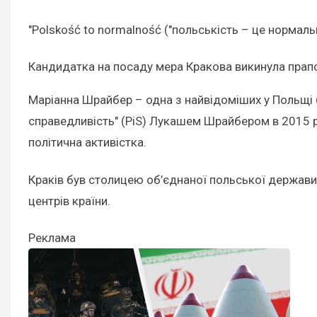
"Polskość to normalność ("польськість – це нормальн
Кандидатка на посаду мера Кракова викинула прапо
Маріанна Шрайбер – одна з найвідоміших у Польщі 
справедливість" (PiS) Лукашем Шрайбером в 2015 ро
політична активістка.
Краків був столицею об’єднаної польської держави 
центрів країни.
Реклама