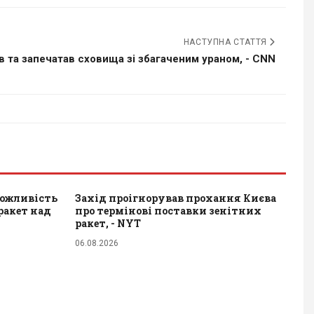
НАСТУПНА СТАТТЯ
ав та запечатав сховища зі збагаченим ураном, - CNN
можливість
Захід проігнорував прохання Києва
ракет над
про термінові поставки зенітних
ракет, - NYT
06.08.2026