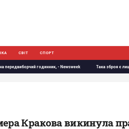
ІКА
СВІТ
СПОРТ
 годинник, - Newsweek
Така зброя є лише у кількох країн
мера Кракова викинула пр