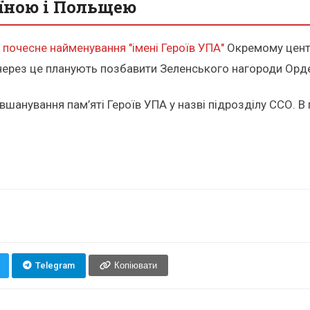
їною і Польщею
 почесне найменування "імені Героїв УПА"
Окремому центру
 через це планують позбавити Зеленського нагороди Орде
вшанування пам’яті Героїв УПА у назві підрозділу ССО. 
Telegram
Копіювати