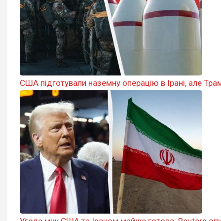
США підготували наземну операцію в Ірані, але Трам
Угода між США та Іраном майже готова: Reuters опи