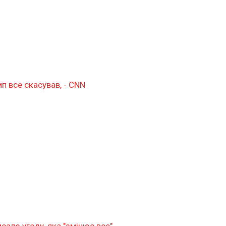
п все скасував, - CNN
сало угоду, яка "змінює все"