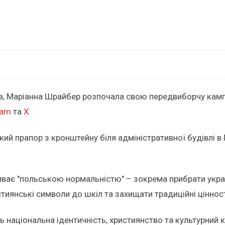
в, Маріанна Шрайбер розпочала свою передвиборчу кампа
ram
та
X
.
й прапор з кронштейну біля адміністративної будівлі в 
иває "польською нормальністю" – зокрема прибрати украї
тиянські символи до шкіл та захищати традиційні цінност
національна ідентичність, християнство та культурний ко