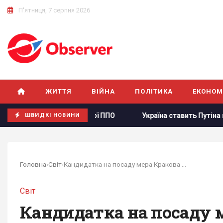
П'ятниця, 7 серпня 2026
ЖИТТЯ
ВІЙНА
ПОЛІТИКА
ЕКОНОМ
 російської ППО
Україна ставить Путіна на передвиборчий
ШВИДКІ НОВИНИ
Головна
›
Світ
›
Кандидатка на посаду мера Кракова викинула...
Світ
Кандидатка на посаду 