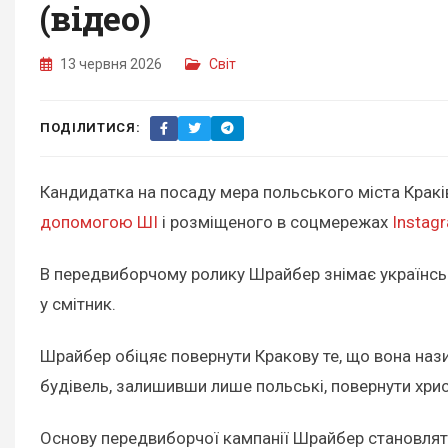
(відео)
13 червня 2026
Світ
ПОДІЛИТИСЯ:
Кандидатка на посаду мера польського міста Кракі
допомогою ШІ
і розміщеного в соцмережах
Instag
В передвиборчому ролику Шрайбер знімає українськи
у смітник.
Шрайбер обіцяє повернути Кракову те, що вона наз
будівель, залишивши лише польські, повернути хрис
Основу передвиборчої кампанії Шрайбер становлять 