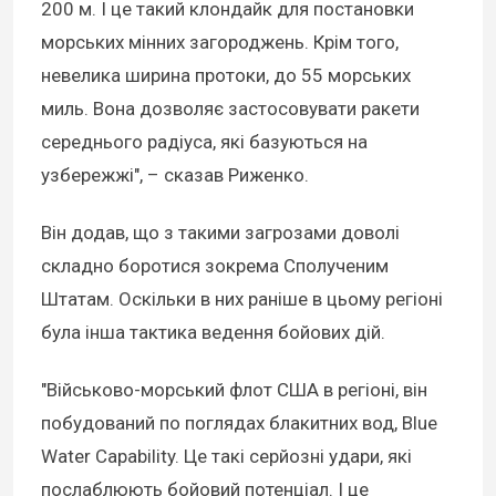
200 м. І це такий клондайк для постановки
морських мінних загороджень. Крім того,
невелика ширина протоки, до 55 морських
миль. Вона дозволяє застосовувати ракети
середнього радіуса, які базуються на
узбережжі", – сказав Риженко.
Він додав, що з такими загрозами доволі
складно боротися зокрема Сполученим
Штатам. Оскільки в них раніше в цьому регіоні
була інша тактика ведення бойових дій.
"Військово-морський флот США в регіоні, він
побудований по поглядах блакитних вод, Blue
Water Capability. Це такі серйозні удари, які
послаблюють бойовий потенціал. І це