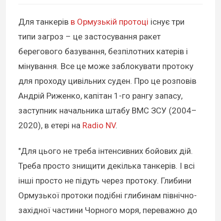
Для танкерів
в Ормузькій протоці
існує три
типи загроз – це застосування ракет
берегового базування, безпілотних катерів і
мінування. Все це може заблокувати протоку
для проходу цивільних суден. Про це розповів
Андрій Риженко, капітан 1-го рангу запасу,
заступник начальника штабу ВМС ЗСУ (2004–
2020), в етері на
Radio NV
.
"Для цього не треба інтенсивних бойових дій.
Треба просто знищити декілька танкерів. І всі
інші просто не підуть через протоку. Глибини
Ормузької протоки подібні глибинам північно-
західної частини Чорного моря, переважно до