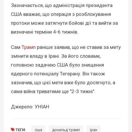
Зазначається, що адміністрація президента
США вважає, що операція з розблокування
протоки може затягнути бойові дії та вийти за
визначені терміни 4-6 тижнів.
Сам
Трамп
раніше заявив, що не ставив за мету
змінити владу в Ірані. За його словами,
головною задачею США було знищення
ядерного потенціалу Тегерану. Він також
зазначив, що цієї мети вже було досягнуто, а
сама війна триватиме ще "2-3 тижні".
Джерело: УНІАН
ТЕГИ:
сша
дональд трамп
іран