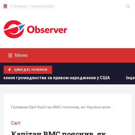
П'ятниця, 7 серпня 2026
Меню
ШВИДКІ НОВИНИ
правом народження у США
Інцидент у Лейпцигу: у Німеччи
Головна
›
Світ
›
Капітан ВМС пояснив, як Україна може допомогти...
Світ
Капітан ВМС пояснив, як