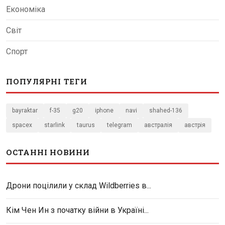
Економіка
Світ
Спорт
ПОПУЛЯРНІ ТЕГИ
bayraktar
f-35
g20
iphone
navi
shahed-136
spacex
starlink
taurus
telegram
австралія
австрія
ОСТАННІ НОВИНИ
Дрони поцілили у склад Wildberries в...
Кім Чен Ин з початку війни в Україні...