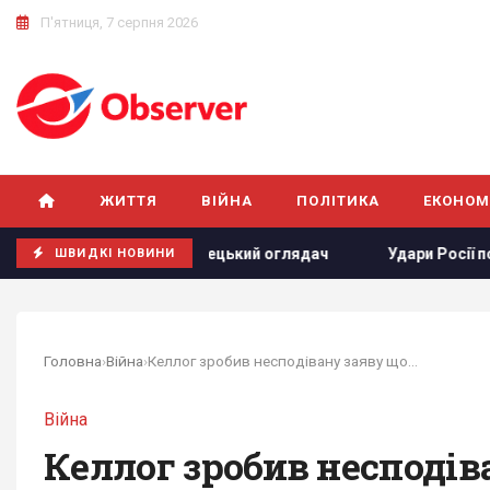
П'ятниця, 7 серпня 2026
ЖИТТЯ
ВІЙНА
ПОЛІТИКА
ЕКОНОМ
у війні нема, - німецький оглядач
Удари Росії по корабл
ШВИДКІ НОВИНИ
Головна
›
Війна
›
Келлог зробив несподівану заяву щодо перерви в...
Війна
Келлог зробив несподів