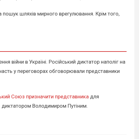
а пошук шляхів мирного врегулювання. Крім того,
ння війни в Україні. Російський диктатор наполіг на
 участь у переговорах обговорювали представники
ький Союз призначити представника
для
им диктатором Володимиром Путіним.