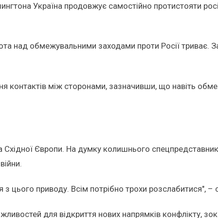
ингтона Україна продовжує самостійно протистояти російс
обота над обмежувальними заходами проти Росії триває. 
ня контактів між сторонами, зазначивши, що навіть об
а Східної Європи. На думку колишнього спецпредставника,
війни.
з цього приводу. Всім потрібно трохи розслабитися", – 
жливостей для відкриття нових напрямків конфлікту, зокр