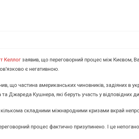
іт Келлог
заявив, що переговорний процес між Києвом, В
бов'язково є негативною.
снив, що частина американських чиновників, задіяних в у
а та Джареда Кушнера, які беруть участь у відповідних д
д кількома складними міжнародними кризами вкрай непро
реговорний процес фактично призупинено. І це непогано. 