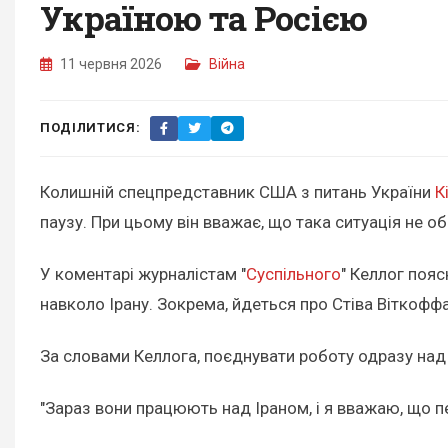
Україною та Росією
11 червня 2026
Війна
ПОДІЛИТИСЯ:
Колишній спецпредставник США з питань України
К
паузу. При цьому він вважає, що така ситуація не о
У коментарі журналістам "
Суспільного
" Келлог поя
навколо Ірану. Зокрема, йдеться про Стіва Віткофф
За словами Келлога, поєднувати роботу одразу на
"Зараз вони працюють над Іраном, і я вважаю, що пе