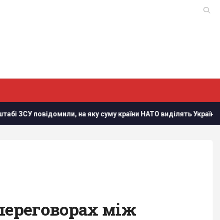
 повідомили, на яку суму країни НАТО виділять Україні військов
 переговорах між