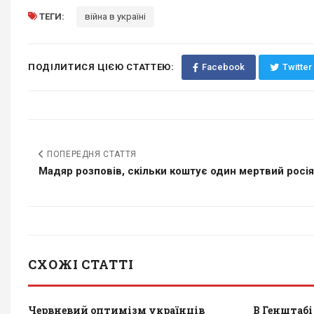
ТЕГИ:
війна в україні
ПОДІЛИТИСЯ ЦІЄЮ СТАТТЕЮ:
Facebook
Twitter
ПОПЕРЕДНЯ СТАТТЯ
Мадяр розповів, скільки коштує один мертвий росі
СХОЖІ СТАТТІ
Червневий оптимізм українців
В Генштабі