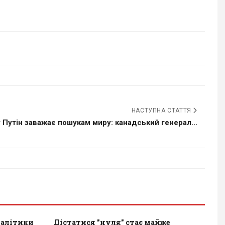
НАСТУПНА СТАТТЯ
 Путін заважає пошукам миру: канадський генерал...
налітики
Дістатися "нуля" стає майже