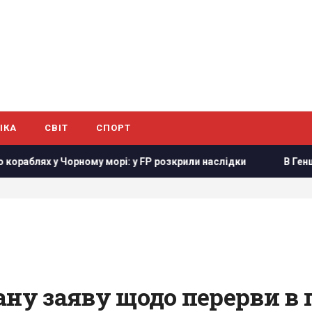
ІКА
СВІТ
СПОРТ
ях у Чорному морі: у FP розкрили наслідки
В Генштабі ЗСУ
ану заяву щодо перерви в