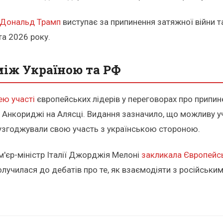
Дональд Трамп
виступає за припинення затяжної війни т
та 2026 року.
між Україною та РФ
ею участі
європейських лідерів у переговорах про припине
м в Анкориджі на Алясці. Видання зазначило, що можливу
и узгоджували свою участь з українською стороною.
'єр-міністр Італії Джорджія Мелоні
закликала Європейс
олучилася до дебатів про те, як взаємодіяти з російськ