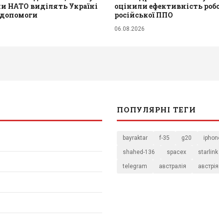
и НАТО виділять Україні
оцінили ефективність роб
 допомоги
російської ППО
06.08.2026
ПОПУЛЯРНІ ТЕГИ
bayraktar
f-35
g20
iphon
shahed-136
spacex
starlink
telegram
австралія
австрія