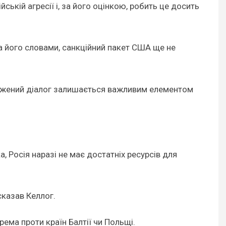
ькій агресії і, за його оцінкою, робить це досить
За його словами, санкційний пакет США ще не
межений діалог залишається важливим елементом
 Росія наразі не має достатніх ресурсів для
сказав Келлог.
ема проти країн Балтії чи Польщі.