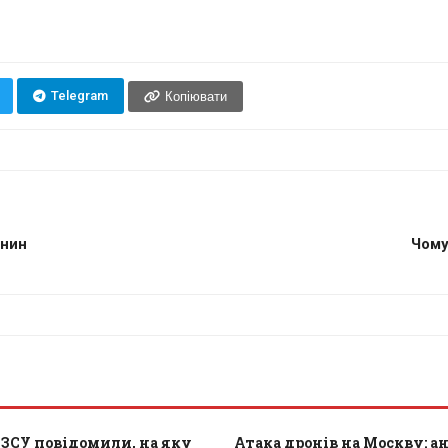
Telegram
Копіювати
янин
Чому
 ЗСУ повідомили, на яку
Атака дронів на Москву: а