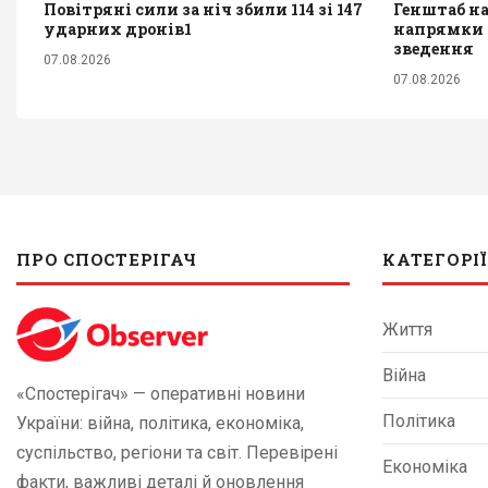
Повітряні сили за ніч збили 114 зі 147
Генштаб н
ударних дронів1
напрямки ф
зведення
07.08.2026
07.08.2026
ПРО СПОСТЕРІГАЧ
КАТЕГОРІЇ
Життя
Війна
«Спостерігач» — оперативні новини
Політика
України: війна, політика, економіка,
суспільство, регіони та світ. Перевірені
Економіка
факти, важливі деталі й оновлення