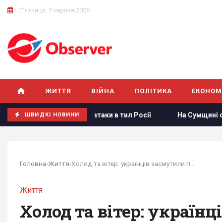
П'ятниця, 7 серпня 2026
ЖИТТЯ
ВІЙНА
ПОЛІТИКА
ЕКОНОМ
скалацією атаки в тил Росії
На Сумщині окупанти вдарили
ШВИДКІ НОВИНИ
Головна
›
Життя
›
Холод та вітер: українців засмутили прогнозом...
Життя
Холод та вітер: україн