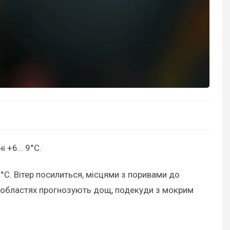
ні +6… 9°C.
°C. Вітер посилиться, місцями з поривами до
ій областях прогнозують дощ, подекуди з мокрим