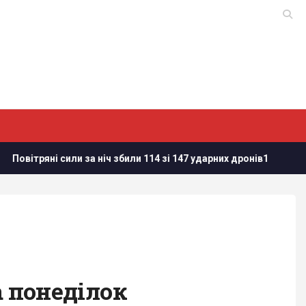
 за ніч збили 114 зі 147 ударних дронів1
Валюта дорожчає
а понеділок