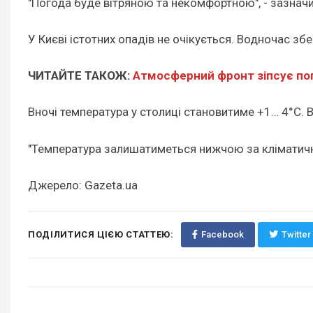
"Погода буде вітряною та некомфортною", - зазначи
У Києві істотних опадів не очікується. Водночас зб
ЧИТАЙТЕ ТАКОЖ:
Атмосферний фронт зіпсує пого
Вночі температура у столиці становитиме +1… 4°C. В
"Температура залишатиметься нижчою за кліматичну
Джерело: Gazeta.ua
ПОДІЛИТИСЯ ЦІЄЮ СТАТТЕЮ:
Facebook
Twitter