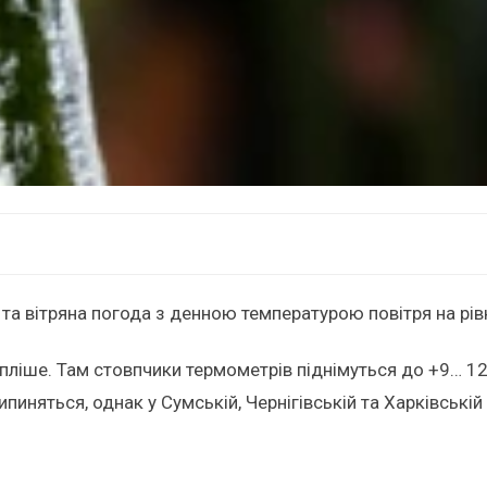
а та вітряна погода з денною температурою повітря на рів
епліше. Там стовпчики термометрів піднімуться до +9… 12
пиняться, однак у Сумській, Чернігівській та Харківськ