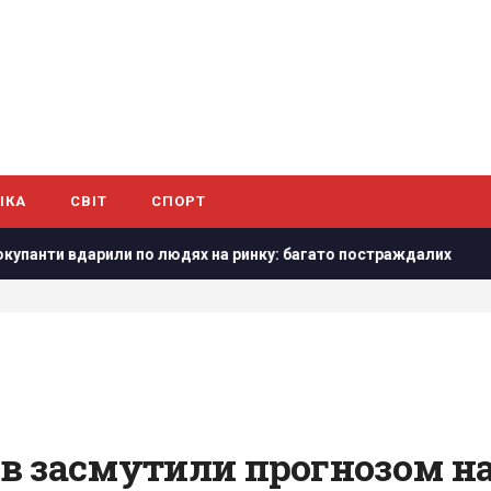
ІКА
СВІТ
СПОРТ
 по людях на ринку: багато постраждалих
Повітряні сили
ців засмутили прогнозом н