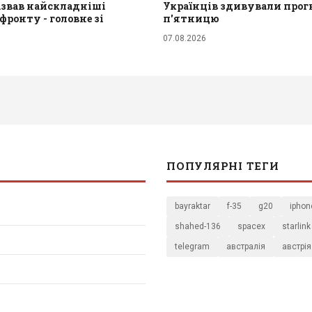
азвав найскладніші
Українців здивували прог
ронту - головне зі
п'ятницю
07.08.2026
ПОПУЛЯРНІ ТЕГИ
bayraktar
f-35
g20
iphon
shahed-136
spacex
starlink
telegram
австралія
австрія