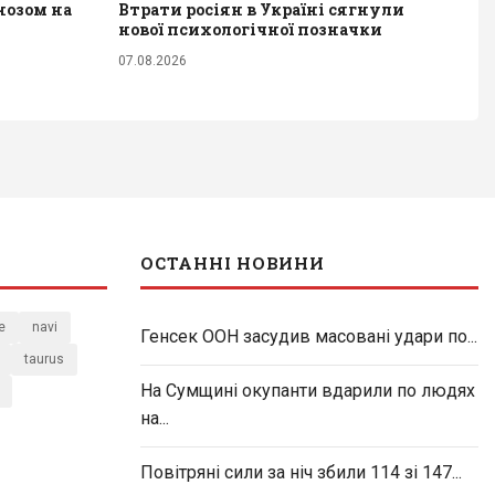
нозом на
Втрати росіян в Україні сягнули
нової психологічної позначки
07.08.2026
ОСТАННІ НОВИНИ
e
navi
Генсек ООН засудив масовані удари по...
taurus
На Сумщині окупанти вдарили по людях
на...
Повітряні сили за ніч збили 114 зі 147...