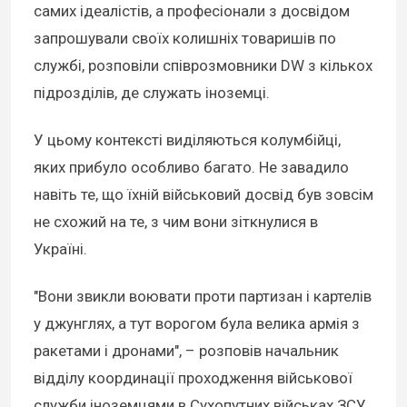
самих ідеалістів, а професіонали з досвідом
запрошували своїх колишніх товаришів по
службі, розповіли співрозмовники DW з кількох
підрозділів, де служать іноземці.
У цьому контексті виділяються колумбійці,
яких прибуло особливо багато. Не завадило
навіть те, що їхній військовий досвід був зовсім
не схожий на те, з чим вони зіткнулися в
Україні.
"Вони звикли воювати проти партизан і картелів
у джунглях, а тут ворогом була велика армія з
ракетами і дронами", – розповів начальник
відділу координації проходження військової
служби іноземцями в Сухопутних військах ЗСУ