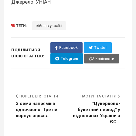
Джерело: УНІАН
ТЕГИ:
війна в україні
Facebook
Twitter
ПОДІЛИТИСЯ
ЦІЄЮ СТАТТЕЮ:
Telegram
Копіювати
ПОПЕРЕДНЯ СТАТТЯ
НАСТУПНА СТАТТЯ
З семи напрямків
"Цукерково-
одночасно: Третій
букетний період" у
корпус зірвав...
відносинах України з
ЄС...