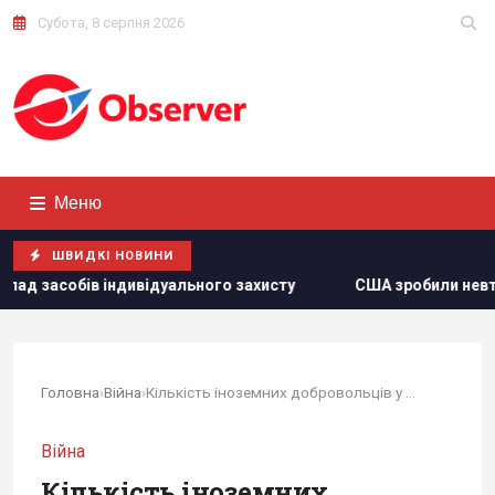
Субота, 8 серпня 2026
Меню
ШВИДКІ НОВИНИ
льного захисту
США зробили невтішний прогноз щодо екс
Головна
›
Війна
›
Кількість іноземних добровольців у ЗСУ...
Війна
Кількість іноземних