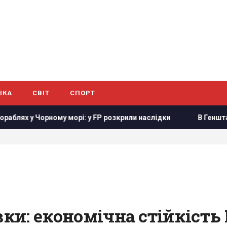
ІКА
СВІТ
СПОРТ
 Чорному морі: у FP розкрили наслідки
В Генштабі ЗСУ пов
вки: економічна стійкість 