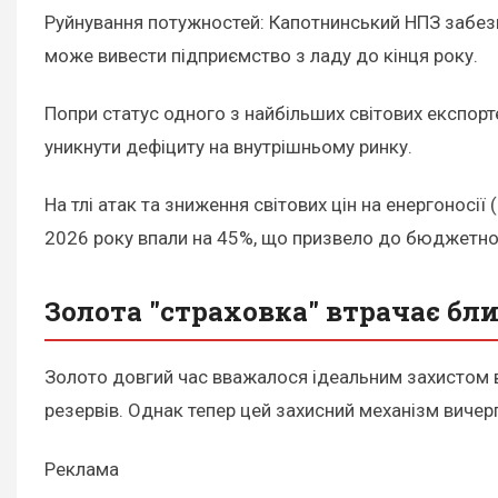
Руйнування потужностей: Капотнинський НПЗ забез
може вивести підприємство з ладу до кінця року.
Попри статус одного з найбільших світових експор
уникнути дефіциту на внутрішньому ринку.
На тлі атак та зниження світових цін на енергоносії
2026 року впали на 45%, що призвело до бюджетного
Золота "страховка" втрачає бл
Золото довгий час вважалося ідеальним захистом ві
резервів. Однак тепер цей захисний механізм вичер
Реклама