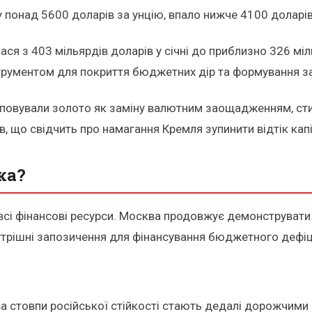
 понад 5600 доларів за унцію, впало нижче 4100 доларів
я з 403 мільярдів доларів у січні до приблизно 326 міль
струментом для покриття бюджетних дір та формування з
скуповували золото як заміну валютним заощадженням, 
, що свідчить про намагання Кремля зупинити відтік капі
ка?
 всі фінансові ресурси. Москва продовжує демонструвати
внутрішні запозичення для фінансування бюджетного дефіц
 стовпи російської стійкості стають дедалі дорожчими 