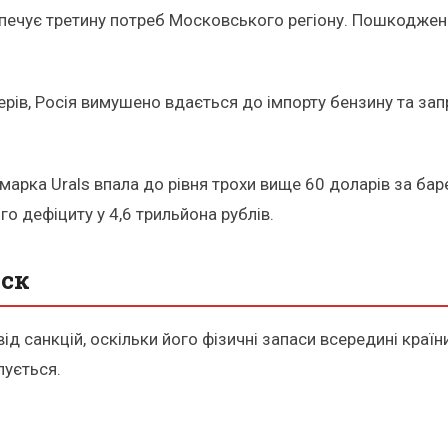
печує третину потреб Московського регіону. Пошкодженн
терів, Росія вимушено вдається до імпорту бензину та з
 (марка Urals впала до рівня трохи вище 60 доларів за бар
 дефіциту у 4,6 трильйона рублів.
иск
д санкцій, оскільки його фізичні запаси всередині краї
пується.