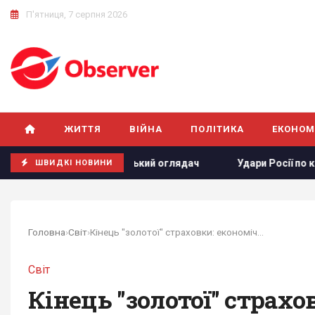
П'ятниця, 7 серпня 2026
ЖИТТЯ
ВІЙНА
ПОЛІТИКА
ЕКОНОМ
йні нема, - німецький оглядач
Удари Росії по кораблях у
ШВИДКІ НОВИНИ
Головна
›
Світ
›
Кінець "золотої" страховки: економічна...
Світ
Кінець "золотої" страхо