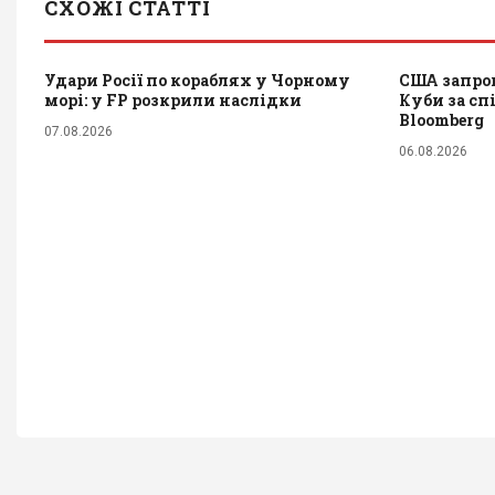
СХОЖІ СТАТТІ
Удари Росії по кораблях у Чорному
США запров
морі: у FP розкрили наслідки
Куби за сп
Bloomberg
07.08.2026
06.08.2026