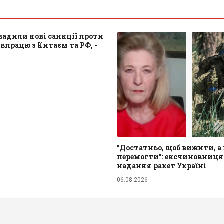
адили нові санкції проти
івпрацю з Китаєм та РФ, -
"Достатньо, щоб вижити, а 
перемогти": ексчиновниця
надання ракет Україні
06.08.2026