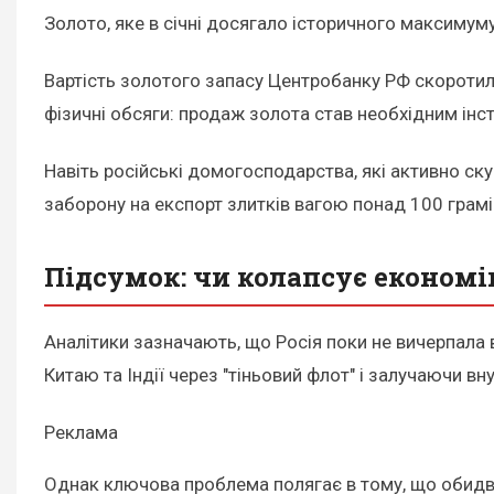
Золото, яке в січні досягало історичного максимуму
Вартість золотого запасу Центробанку РФ скоротилас
фізичні обсяги: продаж золота став необхідним ін
Навіть російські домогосподарства, які активно 
заборону на експорт злитків вагою понад 100 грамів
Підсумок: чи колапсує економі
Аналітики зазначають, що Росія поки не вичерпала
Китаю та Індії через "тіньовий флот" і залучаючи 
Реклама
Однак ключова проблема полягає в тому, що обидва