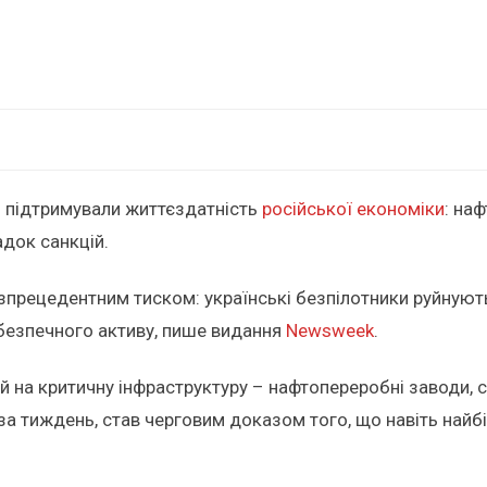
и підтримували життєздатність
російської економіки
: на
адок санкцій.
зпрецедентним тиском: українські безпілотники руйнують
 безпечного активу, пише видання
Newsweek
.
й на критичну інфраструктуру – нафтопереробні заводи, сх
за тиждень, став черговим доказом того, що навіть найбі