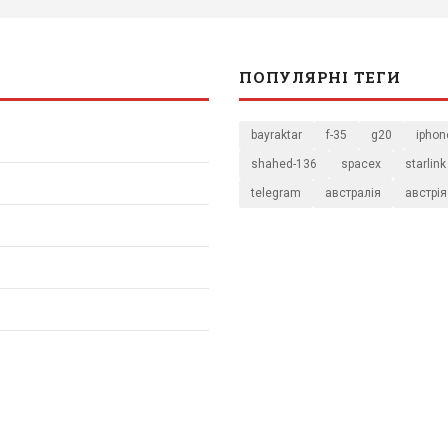
ПОПУЛЯРНІ ТЕГИ
bayraktar
f-35
g20
iphon
shahed-136
spacex
starlink
telegram
австралія
австрія