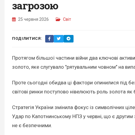
загрозою
25 червня 2026
Світ
ПОДІЛИТИСЯ:
Протягом більшої частини війни два ключові актив
золото, яке слугувало "рятувальним човном" на вип
Проте сьогодні обидва ці фактори опинилися під бе
світові ринки поступово нівелюють роль золота як
Стратегія України змінила фокус із символічних ціле
Удар по Капотнинському НПЗ у червні, що є другим 
не є безпечними.