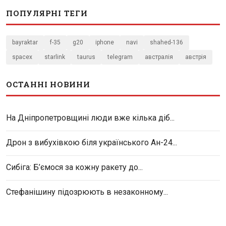
ПОПУЛЯРНІ ТЕГИ
bayraktar
f-35
g20
iphone
navi
shahed-136
spacex
starlink
taurus
telegram
австралія
австрія
ОСТАННІ НОВИНИ
На Дніпропетровщині люди вже кілька діб...
Дрон з вибухівкою біля українського Ан-24...
Сибіга: Б’ємося за кожну ракету до...
Стефанішину підозрюють в незаконному...