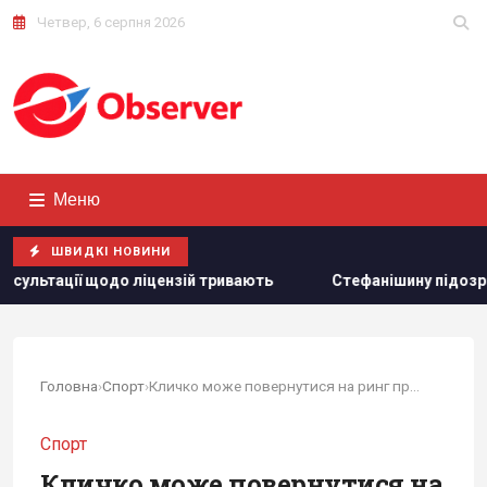
Четвер, 6 серпня 2026
Меню
ШВИДКІ НОВИНИ
тривають
Стефанішину підозрюють в незаконному збагачен
Головна
›
Спорт
›
Кличко може повернутися на ринг проти нового...
Спорт
Кличко може повернутися на