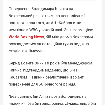
Повернення Володимира Кличка на
боксерський ринг отримало несподіваний
поштовх після того, як Агіт Кабаєл став
чемпіоном WBC у важкій вазі. За інформацією
World Boxing News
, бій між двома боксерами
розглядається як потенційна гучна подія на
стадіоні в Німеччині.
Бернд Боенте, який 18 років був менеджером
Кличка, підтвердив виданню, що бій з
Кабаєлом – єдиний реалістичний варіант
повернення для 50-річного українця.
"Без сумніву, бій Агіта проти Володимира в
Німеччині був би грандіозним. Думаю, лише бій