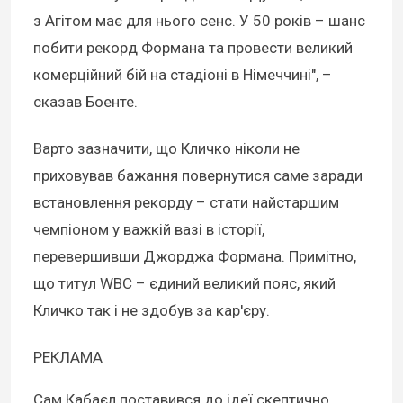
з Агітом має для нього сенс. У 50 років – шанс
побити рекорд Формана та провести великий
комерційний бій на стадіоні в Німеччині", –
сказав Боенте.
Варто зазначити, що Кличко ніколи не
приховував бажання повернутися саме заради
встановлення рекорду – стати найстаршим
чемпіоном у важкій вазі в історії,
перевершивши Джорджа Формана. Примітно,
що титул WBC – єдиний великий пояс, який
Кличко так і не здобув за кар'єру.
РЕКЛАМА
Сам Кабаєл поставився до ідеї скептично,