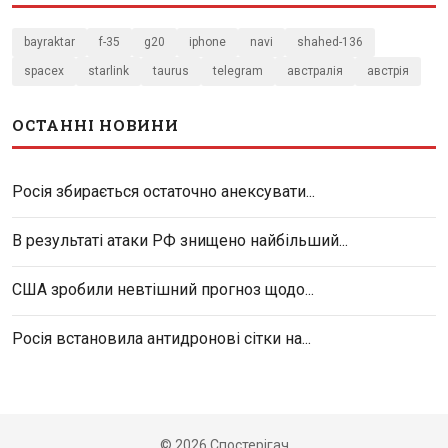
bayraktar
f-35
g20
iphone
navi
shahed-136
spacex
starlink
taurus
telegram
австралія
австрія
ОСТАННІ НОВИНИ
Росія збирається остаточно анексувати...
В результаті атаки РФ знищено найбільший...
США зробили невтішний прогноз щодо...
Росія встановила антидронові сітки на...
© 2026 Спостерігач