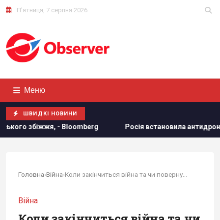
П'ятниця, 7 серпня 2026
Меню
ШВИДКІ НОВИНИ
erg
Росія встановила антидронові сітки на своїх субмарин
Головна
›
Війна
›
Коли закінчиться війна та чи повернуться...
Війна
Коли закінчиться війна та чи