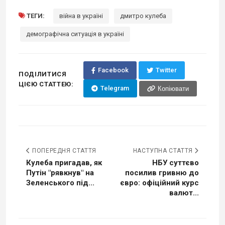
ТЕГИ:
війна в україні
дмитро кулеба
демографічна ситуація в україні
Facebook
Twitter
ПОДІЛИТИСЯ
ЦІЄЮ СТАТТЕЮ:
Telegram
Копіювати
ПОПЕРЕДНЯ СТАТТЯ
НАСТУПНА СТАТТЯ
Кулеба пригадав, як
НБУ суттєво
Путін "рявкнув" на
посилив гривню до
Зеленського під...
євро: офіційний курс
валют...