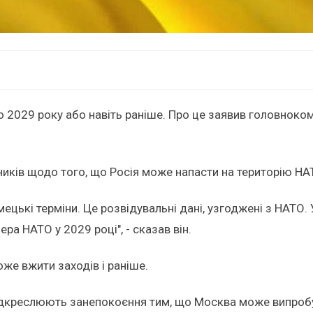
о 2029 року або навіть раніше. Про це заявив головноком
иків щодо того, що Росія може напасти на територію НАТ
імецькі терміни. Це розвідувальні дані, узгоджені з НАТО
а НАТО у 2029 році", - сказав він.
же вжити заходів і раніше.
ідкреслюють занепокоєння тим, що Москва може випробу