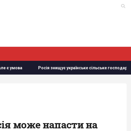
осія знищує українське сільське господарство і саму природу Ук
сія може напасти на