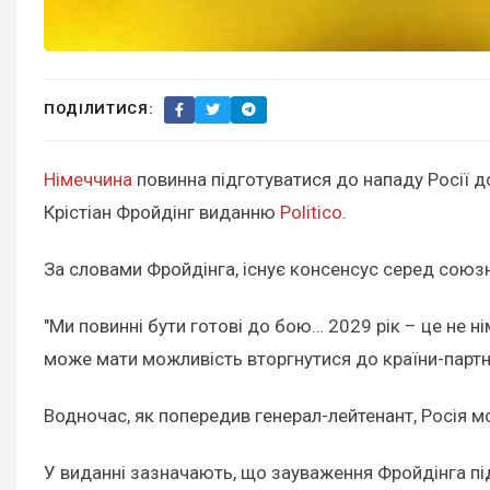
ПОДІЛИТИСЯ:
Німеччина
повинна підготуватися до нападу Росії д
Крістіан Фройдінг виданню
Politico
.
За словами Фройдінга, існує консенсус серед союзн
"Ми повинні бути готові до бою… 2029 рік – це не н
може мати можливість вторгнутися до країни-партнер
Водночас, як попередив генерал-лейтенант, Росія мо
У виданні зазначають, що зауваження Фройдінга п