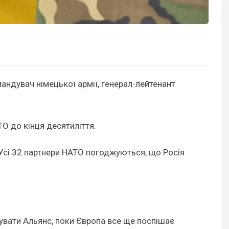
андувач німецької армії, генерал-лейтенант
О до кінця десятиліття.
. Усі 32 партнери НАТО погоджуються, що Росія
вати Альянс, поки Європа все ще поспішає