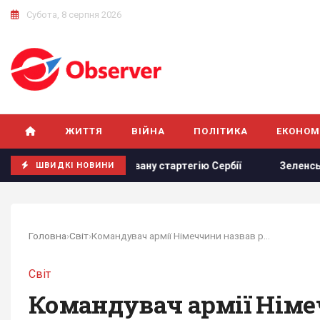
Субота, 8 серпня 2026
ЖИТТЯ
ВІЙНА
ПОЛІТИКА
ЕКОНОМ
 приховану стартегію Сербії
Зеленський: Українська обо
ШВИДКІ НОВИНИ
Головна
›
Світ
›
Командувач армії Німеччини назвав рік, коли...
Світ
Командувач армії Німеч