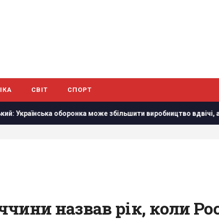
ІКА
СВІТ
СПОРТ
ронка може збільшити виробництво вдвічі, але є умова
Р
чини назвав рік, коли Ро