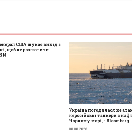
енерал США шукає вихід з
ані, щоб не розлютити
CNN
Україна погодилася не ат
неросійські танкери з наф
Чорному морі, - Bloomberg
08.08.2026