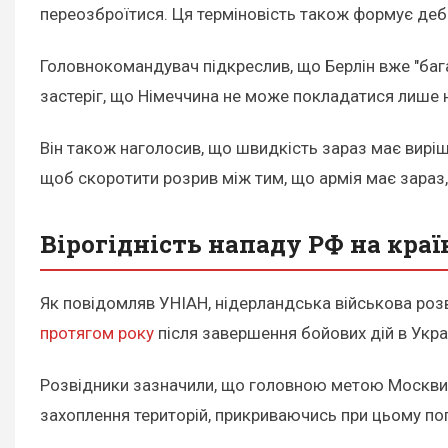
переозброїтися. Ця терміновість також формує деб
Головнокомандувач підкреслив, що Берлін вже "бага
застеріг, що Німеччина не може покладатися лише 
Він також наголосив, що швидкість зараз має виріш
щоб скоротити розрив між тим, що армія має зараз, 
Вірогідність нападу РФ на кра
Як повідомляв УНІАН, нідерландська військова ро
протягом року
після завершення бойових дій в Украї
Розвідники зазначили, що головною метою Москви с
захоплення територій, прикриваючись при цьому п