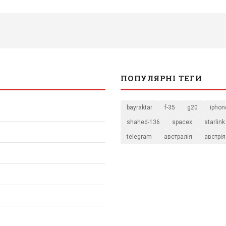
ПОПУЛЯРНІ ТЕГИ
bayraktar
f-35
g20
iphon
shahed-136
spacex
starlink
telegram
австралія
австрія