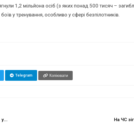
ягнули 1,2 мільйона осіб (з яких понад 500 тисяч – загиб
оїв у тренування, особливо у сфері безпілотників.
Telegram
Копіювати
у...
На ЧС зі