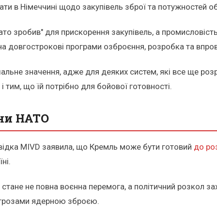
ати в Німеччині щодо закупівель зброї та потужностей о
то зробив" для прискорення закупівель, а промисловість
на довгострокові програми озброєння, розробка та впро
альне значення, адже для деяких систем, які все ще розр
і тим, що їй потрібно для бойової готовності.
їни НАТО
звідка MIVD заявила, що Кремль може бути готовий
до ро
ні.
тане не повна воєнна перемога, а політичний розкол зах
огрозами ядерною зброєю.